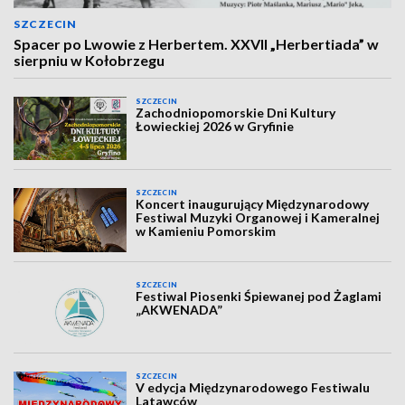
SZCZECIN
Spacer po Lwowie z Herbertem. XXVII „Herbertiada” w
sierpniu w Kołobrzegu
SZCZECIN
Zachodniopomorskie Dni Kultury
Łowieckiej 2026 w Gryfinie
SZCZECIN
Koncert inaugurujący Międzynarodowy
Festiwal Muzyki Organowej i Kameralnej
w Kamieniu Pomorskim
SZCZECIN
Festiwal Piosenki Śpiewanej pod Żaglami
„AKWENADA”
SZCZECIN
V edycja Międzynarodowego Festiwalu
Latawców