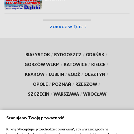
ZOBACZ WIĘCEJ
BIAŁYSTOK
/
BYDGOSZCZ
/
GDAŃSK
/
GORZÓW WLKP.
/
KATOWICE
/
KIELCE
/
KRAKÓW
/
LUBLIN
/
ŁÓDŹ
/
OLSZTYN
/
OPOLE
/
POZNAŃ
/
RZESZÓW
/
SZCZECIN
/
WARSZAWA
/
WROCŁAW
Szanujemy Twoją prywatność
Dołącz do nas:
Kliknij "Akceptuję i przechodzę do serwisu", aby wyrazić zgody na