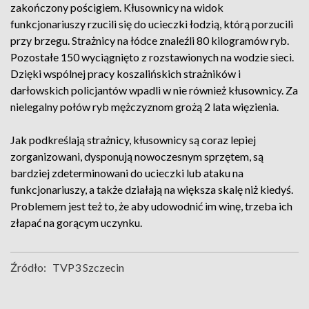
zakończony pościgiem. Kłusownicy na widok
funkcjonariuszy rzucili się do ucieczki łodzią, którą porzucili
przy brzegu. Strażnicy na łódce znaleźli 80 kilogramów ryb.
Pozostałe 150 wyciągnięto z rozstawionych na wodzie sieci.
Dzięki wspólnej pracy koszalińskich strażników i
darłowskich policjantów wpadli w nie również kłusownicy. Za
nielegalny połów ryb mężczyznom grożą 2 lata więzienia.
Jak podkreślają strażnicy, kłusownicy są coraz lepiej
zorganizowani, dysponują nowoczesnym sprzętem, są
bardziej zdeterminowani do ucieczki lub ataku na
funkcjonariuszy, a także działają na większa skalę niż kiedyś.
Problemem jest też to, że aby udowodnić im winę, trzeba ich
złapać na gorącym uczynku.
Źródło:
TVP3 Szczecin