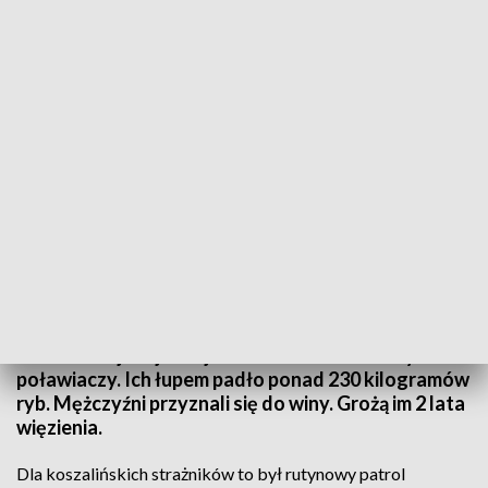
Brawurowa akcja funkcjonariuszy. Grupa kłusownicza rozbita
Grupa kłusownicza rozbita. Przestępcy kolejny raz
postawili nielegalne sieci, ale tym razem wpadli.
Funkcjonariusze Państwowej Straży Rybackiej z
Koszalina i darłowscy policjanci podczas
brawurowej akcji nad jeziorem Bukowo zatrzymali
poławiaczy. Ich łupem padło ponad 230 kilogramów
ryb. Mężczyźni przyznali się do winy. Grożą im 2 lata
więzienia.
Dla koszalińskich strażników to był rutynowy patrol