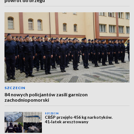
powrót do brzegu
SZCZECIN
84 nowych policjantów zasili garnizon
zachodniopomorski
SZCZECIN
CBŚP przejęło 456 kg narkotyków.
41‑latek aresztowany