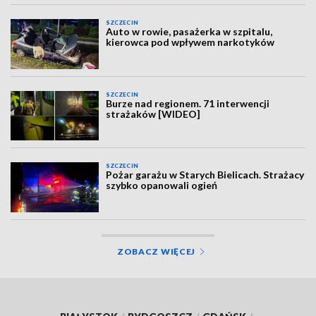
SZCZECIN
Auto w rowie, pasażerka w szpitalu,
kierowca pod wpływem narkotyków
SZCZECIN
Burze nad regionem. 71 interwencji
strażaków [WIDEO]
SZCZECIN
Pożar garażu w Starych Bielicach. Strażacy
szybko opanowali ogień
ZOBACZ WIĘCEJ