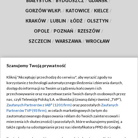
BIAŁYSTOK
/
BYDGOSZCZ
/
GDAŃSK
/
GORZÓW WLKP.
/
KATOWICE
/
KIELCE
/
KRAKÓW
/
LUBLIN
/
ŁÓDŹ
/
OLSZTYN
/
OPOLE
/
POZNAŃ
/
RZESZÓW
/
SZCZECIN
/
WARSZAWA
/
WROCŁAW
Szanujemy Twoją prywatność
Dołącz do nas:
Kliknij "Akceptuję i przechodzę do serwisu", aby wyrazić zgody na
korzystanie z technologii automatycznego śledzenia i zbierania danych,
TVP
dostęp do informacji na Twoim urządzeniu końcowym i ich
Abonament TVP
przechowywanie oraz na przetwarzanie Twoich danych osobowych przez
Regulamin TVP
nas, czyli Telewizję Polską S.A. w likwidacji (zwaną dalej również „TVP”),
Emisja w TVP
Polityka prywatności
Zaufanych Partnerów z IAB* (1201 firm)
oraz pozostałych
Zaufanych
Partnerów TVP (93 firm)
, w celach marketingowych (w tym do
Centrum informacji TVP
Moje zgody
zautomatyzowanego dopasowania reklam do Twoich zainteresowań i
mierzenia ich skuteczności) i pozostałych, które wskazujemy poniżej, a
Naziemna Telewizja Cyfrowa
Pomoc
także zgody na udostępnianie przez nas identyfikatora PPID do Google.
Sklep TVP
Biuro reklamy