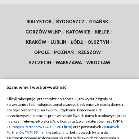
BIAŁYSTOK
/
BYDGOSZCZ
/
GDAŃSK
/
GORZÓW WLKP.
/
KATOWICE
/
KIELCE
/
KRAKÓW
/
LUBLIN
/
ŁÓDŹ
/
OLSZTYN
/
OPOLE
/
POZNAŃ
/
RZESZÓW
/
SZCZECIN
/
WARSZAWA
/
WROCŁAW
Szanujemy Twoją prywatność
Dołącz do nas:
Kliknij "Akceptuję i przechodzę do serwisu", aby wyrazić zgody na
korzystanie z technologii automatycznego śledzenia i zbierania danych,
TVP
dostęp do informacji na Twoim urządzeniu końcowym i ich
Abonament TVP
przechowywanie oraz na przetwarzanie Twoich danych osobowych przez
Regulamin TVP
nas, czyli Telewizję Polską S.A. w likwidacji (zwaną dalej również „TVP”),
Emisja w TVP
Polityka prywatności
Zaufanych Partnerów z IAB* (1201 firm)
oraz pozostałych
Zaufanych
Partnerów TVP (93 firm)
, w celach marketingowych (w tym do
Centrum informacji TVP
Moje zgody
zautomatyzowanego dopasowania reklam do Twoich zainteresowań i