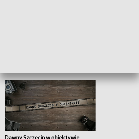
Z indeksem w ręku
Droga po suk
HISTORIA
Dawny Szczecin w obiektywie