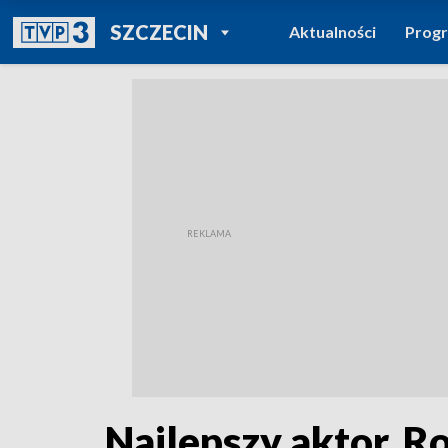
POWRÓT DO
SZCZECIN
Aktualności
Prog
TVP REGIONY
Najlepszy aktor. R