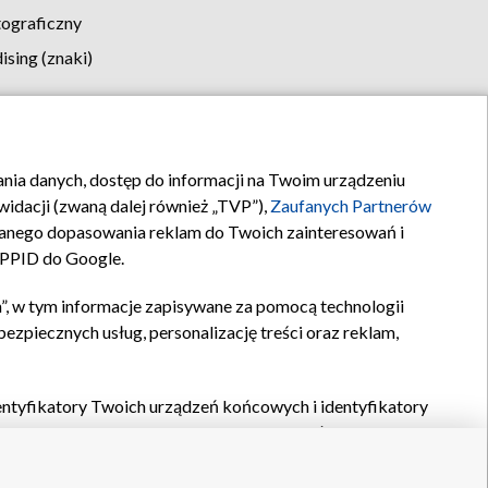
tograficzny
sing (znaki)
klamy
Kontakt
rania danych, dostęp do informacji na Twoim urządzeniu
idacji (zwaną dalej również „TVP”),
Zaufanych Partnerów
anego dopasowania reklam do Twoich zainteresowań i
a PPID do Google.
”, w tym informacje zapisywane za pomocą technologii
zpiecznych usług, personalizację treści oraz reklam,
identyfikatory Twoich urządzeń końcowych i identyfikatory
P,
Zaufanych Partnerów z IAB
oraz pozostałych
Zaufanych
 wyboru podstawowych reklam, wyboru spersonalizowanych
ch treści, pomiaru wydajności reklam, pomiaru wydajności