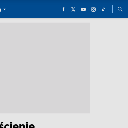
j
ścienie