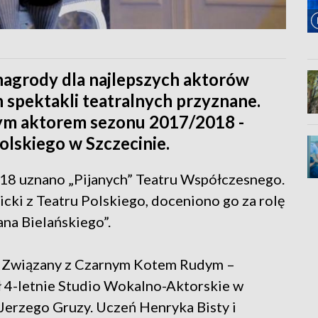
 nagrody dla najlepszych aktorów
h spektakli teatralnych przyznane.
szym aktorem sezonu 2017/2018 -
Polskiego w Szczecinie.
018 uznano „Pijanych” Teatru Współczesnego.
cki z Teatru Polskiego, doceniono go za rolę
na Bielańskiego”.
. Związany z Czarnym Kotem Rudym –
 4-letnie Studio Wokalno-Aktorskie w
Jerzego Gruzy. Uczeń Henryka Bisty i