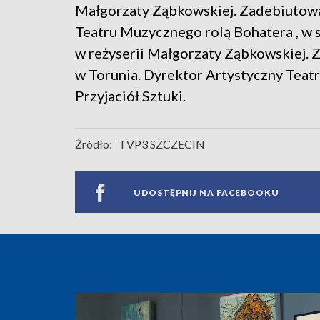
Małgorzaty Ząbkowskiej. Zadebiutowa
Teatru Muzycznego rolą Bohatera , w 
w reżyserii Małgorzaty Ząbkowskiej. 
w Torunia. Dyrektor Artystyczny Tea
Przyjaciół Sztuki.
Źródło:
TVP3 SZCZECIN
UDOSTĘPNIJ NA FACEBOOKU