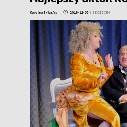
Karolina Skiba /as
2018-12-05
|
SZCZECIN