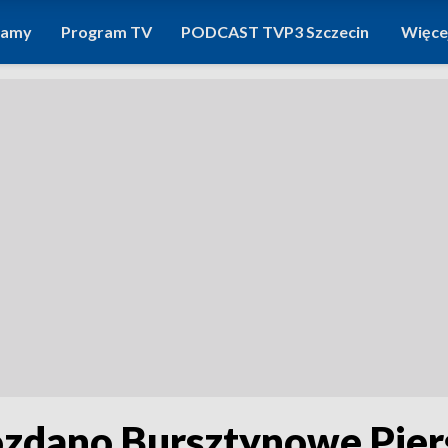
ramy
Program TV
PODCAST TVP3 Szczecin
Więce
ozdano Bursztynowe Pier