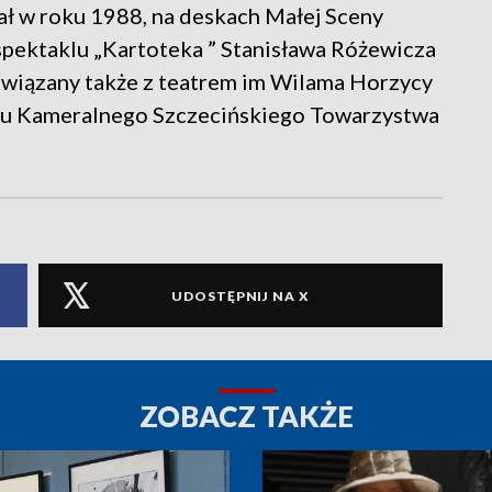
ł w roku 1988, na deskach Małej Sceny
spektaklu „Kartoteka ” Stanisława Różewicza
Związany także z teatrem im Wilama Horzycy
tru Kameralnego Szczecińskiego Towarzystwa
UDOSTĘPNIJ NA X
ZOBACZ TAKŻE