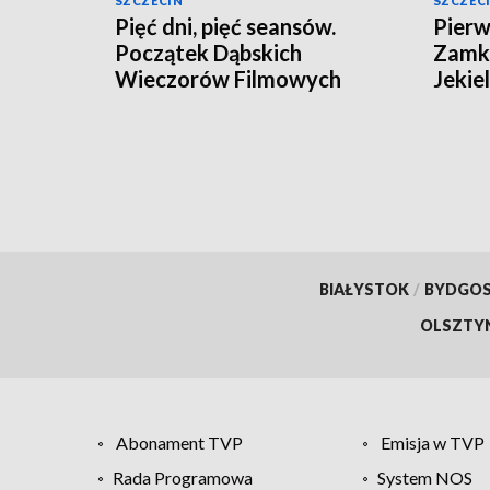
SZCZECIN
SZCZEC
Pięć dni, pięć seansów.
Pierw
Początek Dąbskich
Zamki
Wieczorów Filmowych
Jekie
BIAŁYSTOK
/
BYDGO
OLSZTY
Abonament TVP
Emisja w TVP
Rada Programowa
System NOS