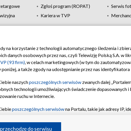
zetargowe
Zgłoś program (ROPAT)
Serwis fo
wizyjna
Kariera w TVP
Merchandi
Polityka prywatności
Moje zgody
Pomoc
Biuro re
ody na korzystanie z technologii automatycznego śledzenia i zbie
 danych osobowych przez nas, czyli Telewizję Polską S.A. w likw
VP (93 firm)
, w celach marketingowych (w tym do zautomatyzow
 poniżej, a także zgody na udostępnianie przez nas identyfikator
Ciebie naszych
poszczególnych serwisów
zwanych dalej „Portalem
obnych technologii umożliwiających świadczenie dopasowanych i be
zowanie ruchu w Internecie.
Ciebie
poszczególnych serwisów
na Portalu, takie jak adresy IP, 
sach Portalu czy historia odwiedzin będą przetwarzane przez TV
ji: przechowywania informacji na urządzeniu lub dostęp do nich,
©2026 Telewizja Polska S.A. w likwidacji
 przechodzę do serwisu
enia profilu spersonalizowanych treści, wyboru spersonalizowany