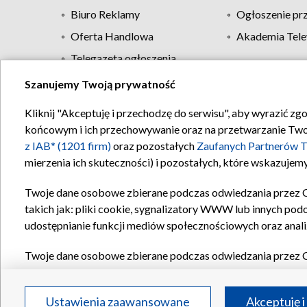
Biuro Reklamy
Ogłoszenie pr
Oferta Handlowa
Akademia Tele
Telegazeta ogłoszenia
Szanujemy Twoją prywatność
Regulamin TVP
Kliknij "Akceptuję i przechodzę do serwisu", aby wyrazić zg
końcowym i ich przechowywanie oraz na przetwarzanie Twoich
z IAB* (1201 firm)
oraz pozostałych
Zaufanych Partnerów T
mierzenia ich skuteczności) i pozostałych, które wskazujemy
Twoje dane osobowe zbierane podczas odwiedzania przez 
takich jak: pliki cookie, sygnalizatory WWW lub innych pod
udostępnianie funkcji mediów społecznościowych oraz anali
Twoje dane osobowe zbierane podczas odwiedzania przez 
plików cookie, informacje o Twoich wyszukiwaniach w serwi
Partnerów TVP
dla realizacji następujących celów i funkc
Ustawienia zaawansowane
Akceptuję i
reklam, tworzenia profilu spersonalizowanych reklam, tworz