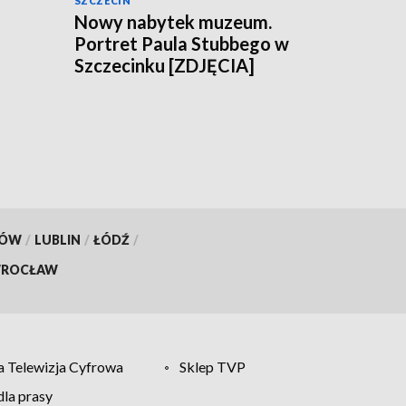
SZCZECIN
Nowy nabytek muzeum.
Portret Paula Stubbego w
Szczecinku [ZDJĘCIA]
KÓW
/
LUBLIN
/
ŁÓDŹ
/
ROCŁAW
 Telewizja Cyfrowa
Sklep TVP
la prasy