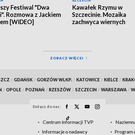
IN
SZCZECIN
szy Festiwal "Dwa
Kawałek Rzymu w
". Rozmowa z Jackiem
Szczecinie. Mozaika
lem [WIDEO]
zachwyca wiernych
[WIDEO]
ZOBACZ WIĘCEJ
SZCZ
/
GDAŃSK
/
GORZÓW WLKP.
/
KATOWICE
/
KIELCE
/
KRA
N
/
OPOLE
/
POZNAŃ
/
RZESZÓW
/
SZCZECIN
/
WARSZAWA
/
W
Dołącz do nas:
Centrum informacji TVP
Naziemna
Informacje o nadawcy
Program d