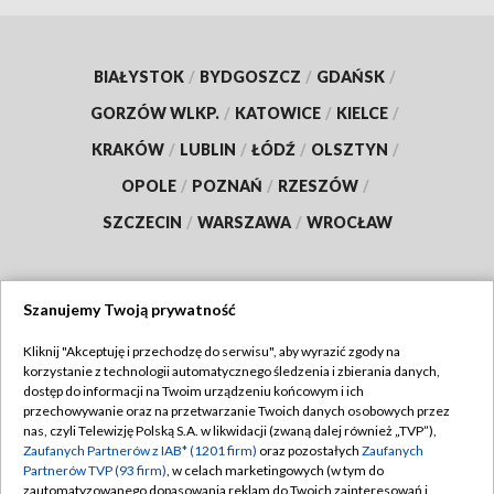
BIAŁYSTOK
/
BYDGOSZCZ
/
GDAŃSK
/
GORZÓW WLKP.
/
KATOWICE
/
KIELCE
/
KRAKÓW
/
LUBLIN
/
ŁÓDŹ
/
OLSZTYN
/
OPOLE
/
POZNAŃ
/
RZESZÓW
/
SZCZECIN
/
WARSZAWA
/
WROCŁAW
Szanujemy Twoją prywatność
Dołącz do nas:
Kliknij "Akceptuję i przechodzę do serwisu", aby wyrazić zgody na
korzystanie z technologii automatycznego śledzenia i zbierania danych,
TVP
dostęp do informacji na Twoim urządzeniu końcowym i ich
Abonament TVP
przechowywanie oraz na przetwarzanie Twoich danych osobowych przez
Regulamin TVP
nas, czyli Telewizję Polską S.A. w likwidacji (zwaną dalej również „TVP”),
Emisja w TVP
Polityka prywatności
Zaufanych Partnerów z IAB* (1201 firm)
oraz pozostałych
Zaufanych
Partnerów TVP (93 firm)
, w celach marketingowych (w tym do
Centrum informacji TVP
Moje zgody
zautomatyzowanego dopasowania reklam do Twoich zainteresowań i