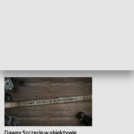
Z indeksem w ręku
Droga po suk
HISTORIA
Dawny Szczecin w obiektywie