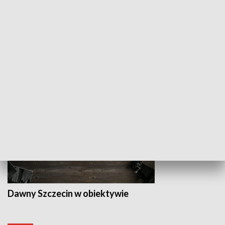
Z indeksem w ręku
Droga po suk
HISTORIA
Dawny Szczecin w obiektywie