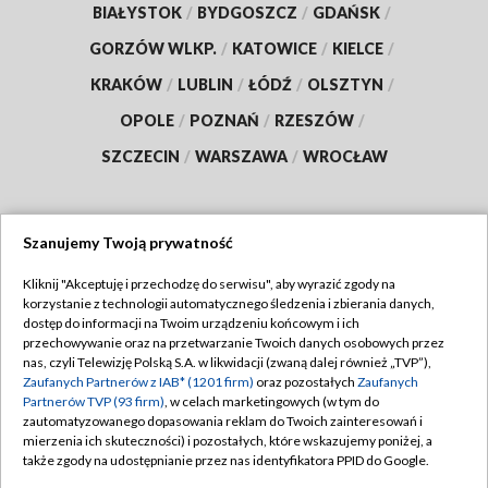
BIAŁYSTOK
/
BYDGOSZCZ
/
GDAŃSK
/
GORZÓW WLKP.
/
KATOWICE
/
KIELCE
/
KRAKÓW
/
LUBLIN
/
ŁÓDŹ
/
OLSZTYN
/
OPOLE
/
POZNAŃ
/
RZESZÓW
/
SZCZECIN
/
WARSZAWA
/
WROCŁAW
Szanujemy Twoją prywatność
Dołącz do nas:
Kliknij "Akceptuję i przechodzę do serwisu", aby wyrazić zgody na
korzystanie z technologii automatycznego śledzenia i zbierania danych,
TVP
dostęp do informacji na Twoim urządzeniu końcowym i ich
Abonament TVP
przechowywanie oraz na przetwarzanie Twoich danych osobowych przez
Regulamin TVP
nas, czyli Telewizję Polską S.A. w likwidacji (zwaną dalej również „TVP”),
Emisja w TVP
Polityka prywatności
Zaufanych Partnerów z IAB* (1201 firm)
oraz pozostałych
Zaufanych
Partnerów TVP (93 firm)
, w celach marketingowych (w tym do
Centrum informacji TVP
Moje zgody
zautomatyzowanego dopasowania reklam do Twoich zainteresowań i
mierzenia ich skuteczności) i pozostałych, które wskazujemy poniżej, a
Naziemna Telewizja Cyfrowa
Pomoc
także zgody na udostępnianie przez nas identyfikatora PPID do Google.
Sklep TVP