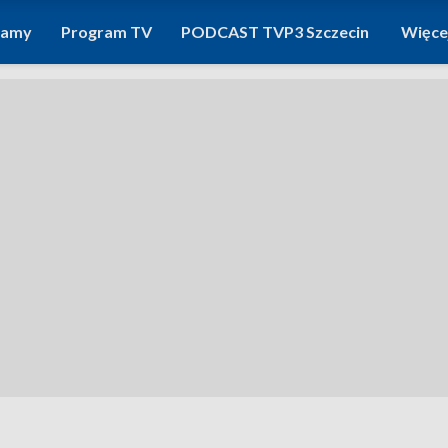
ramy
Program TV
PODCAST TVP3 Szczecin
Więce