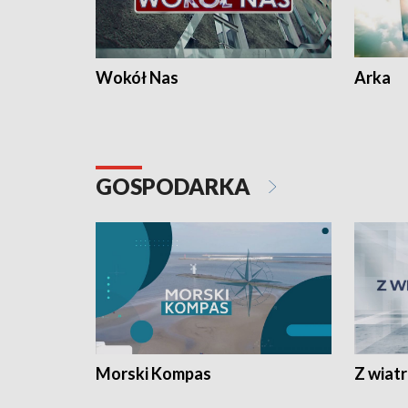
Wokół Nas
Arka
GOSPODARKA
Morski Kompas
Z wiat