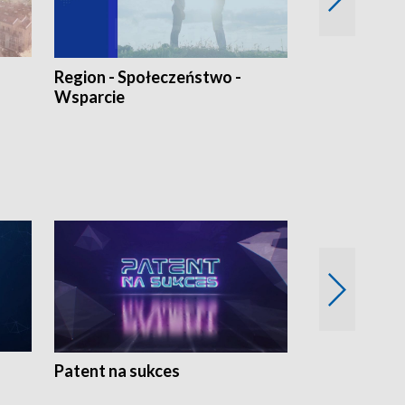
Region - Społeczeństwo -
Bez Barier
Wsparcie
Patent na sukces
Rolnictwo w 