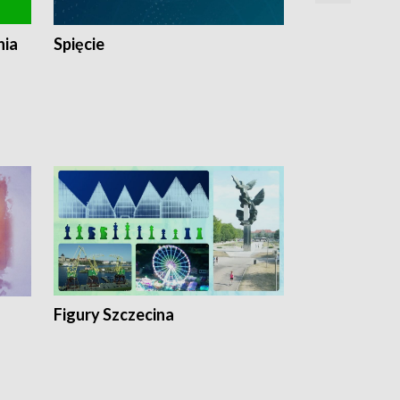
nia
Spięcie
Niedziałkow
Figury Szczecina