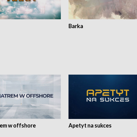
Barka
rem w offshore
Apetyt na sukces