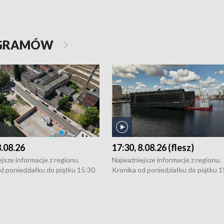
OGRAMÓW
8.08.26
17:30, 8.08.26 (flesz)
jsze informacje z regionu.
Najważniejsze informacje z regionu.
d poniedziałku do piątku 15:30
Kronika od poniedziałku do piątku 1
16:30 (+ rozmowa), 18:30, 21:30.
(flesz), 16:30 (+ rozmowa), 18:30, 21
y i święta 15:30 i 16:30
W weekendy i święta 15:30 i 16:30
8:30 i 21:30. Dziennikarze czekają
(flesz), 18:30 i 21:30. Dziennikarze c
a zgłoszenia: Szczecin - tel. 91-
na Państwa zgłoszenia: Szczecin - te
0, Koszalin - tel. 94-34-50-054,
4 8-10-400, Koszalin - tel. 94-34-50