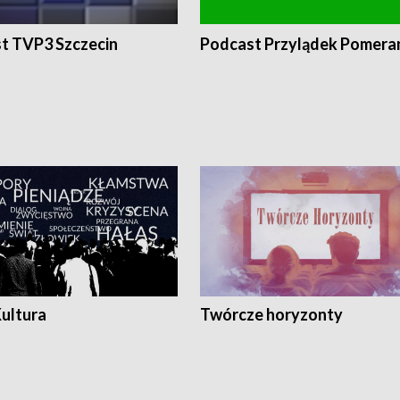
t TVP3 Szczecin
Podcast Przylądek Pomera
Kultura
Twórcze horyzonty