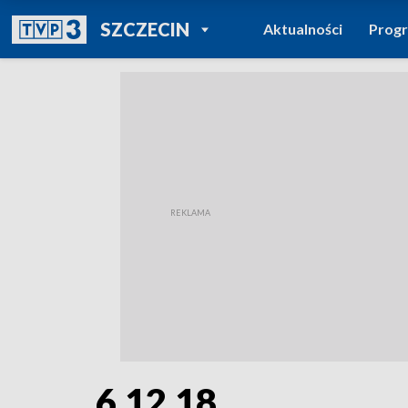
POWRÓT DO
SZCZECIN
Aktualności
Prog
TVP REGIONY
6.12.18