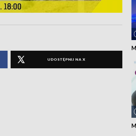
M
UDOSTĘPNIJ NA X
M