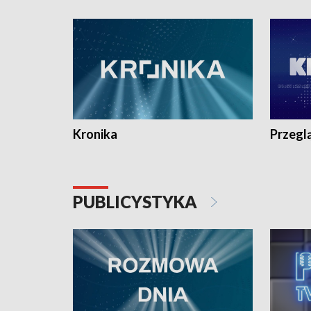
e-mail: kronika@tvp.pl.
e-mail: k
Kronika
Przegl
PUBLICYSTYKA