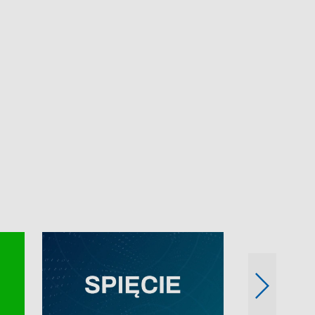
e-mail: kronika@tvp.pl.
e-mail: kronika@t