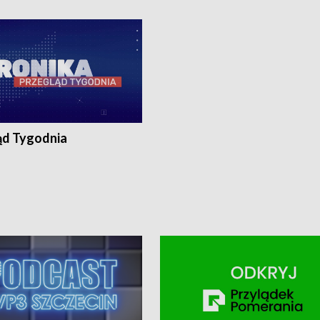
ronika@tvp.pl.
e-mail: kronika@tvp.pl.
ąd Tygodnia