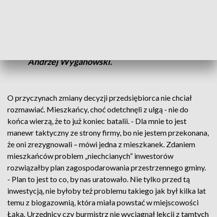
- Inwestor przesłał informacje, że
wycofuje się z tej inwestycji w Stepnicy -
mówi Burmistrz Miasta i Gminy Stepnica,
Andrzej Wyganowski.
O przyczynach zmiany decyzji przedsiębiorca nie chciał
rozmawiać. Mieszkańcy, choć odetchnęli z ulgą - nie do
końca wierzą, że to już koniec batalii. - Dla mnie to jest
manewr taktyczny ze strony firmy, bo nie jestem przekonana,
że oni zrezygnowali – mówi jedna z mieszkanek. Zdaniem
mieszkańców problem „niechcianych” inwestorów
rozwiązałby plan zagospodarowania przestrzennego gminy.
- Plan to jest to co, by nas uratowało. Nie tylko przed tą
inwestycją, nie byłoby też problemu takiego jak był kilka lat
temu z biogazownią, która miała powstać w miejscowości
Łąka. Urzędnicy czy burmistrz nie wyciągnął lekcji z tamtych