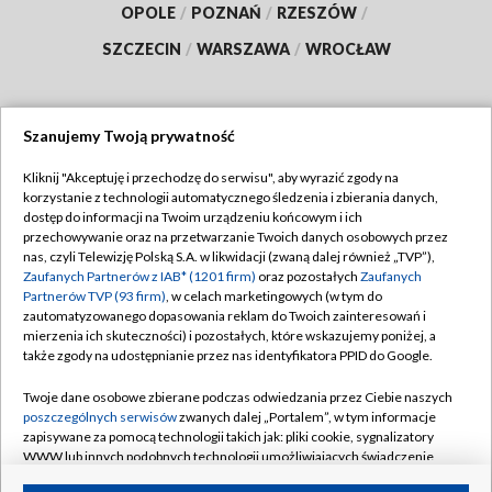
OPOLE
/
POZNAŃ
/
RZESZÓW
/
SZCZECIN
/
WARSZAWA
/
WROCŁAW
Szanujemy Twoją prywatność
Dołącz do nas:
Kliknij "Akceptuję i przechodzę do serwisu", aby wyrazić zgody na
korzystanie z technologii automatycznego śledzenia i zbierania danych,
TVP
dostęp do informacji na Twoim urządzeniu końcowym i ich
Abonament TVP
przechowywanie oraz na przetwarzanie Twoich danych osobowych przez
Regulamin TVP
nas, czyli Telewizję Polską S.A. w likwidacji (zwaną dalej również „TVP”),
Emisja w TVP
Polityka prywatności
Zaufanych Partnerów z IAB* (1201 firm)
oraz pozostałych
Zaufanych
Partnerów TVP (93 firm)
, w celach marketingowych (w tym do
Centrum informacji TVP
Moje zgody
zautomatyzowanego dopasowania reklam do Twoich zainteresowań i
mierzenia ich skuteczności) i pozostałych, które wskazujemy poniżej, a
Naziemna Telewizja Cyfrowa
Pomoc
także zgody na udostępnianie przez nas identyfikatora PPID do Google.
Sklep TVP
Biuro reklamy
Twoje dane osobowe zbierane podczas odwiedzania przez Ciebie naszych
Rada Programowa
Kontakt
poszczególnych serwisów
zwanych dalej „Portalem”, w tym informacje
zapisywane za pomocą technologii takich jak: pliki cookie, sygnalizatory
System NOS
WWW lub innych podobnych technologii umożliwiających świadczenie
dopasowanych i bezpiecznych usług, personalizację treści oraz reklam,
Informacje o nadawcy
Kanały