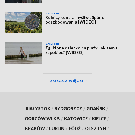
SZCZECIN
Rolnicy kontra myśliwi. Spór o
odszkodowania [WIDEO]
SZCZECIN
Zgubione dziecko na plaży. Jak temu
zapobiec? [WIDEO]
ZOBACZ WIĘCEJ
BIAŁYSTOK
/
BYDGOSZCZ
/
GDAŃSK
/
GORZÓW WLKP.
/
KATOWICE
/
KIELCE
/
KRAKÓW
/
LUBLIN
/
ŁÓDŹ
/
OLSZTYN
/