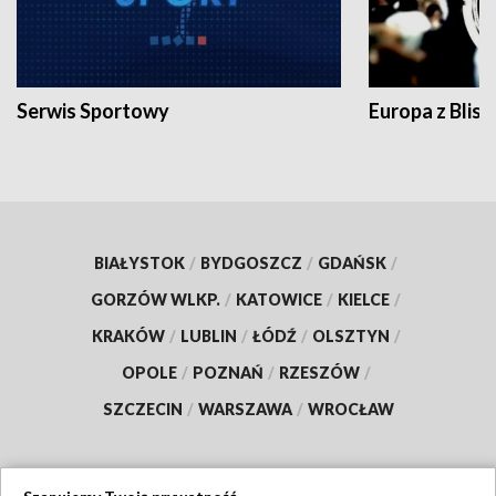
Serwis Sportowy
Europa z Blisk
BIAŁYSTOK
/
BYDGOSZCZ
/
GDAŃSK
/
GORZÓW WLKP.
/
KATOWICE
/
KIELCE
/
KRAKÓW
/
LUBLIN
/
ŁÓDŹ
/
OLSZTYN
/
OPOLE
/
POZNAŃ
/
RZESZÓW
/
SZCZECIN
/
WARSZAWA
/
WROCŁAW