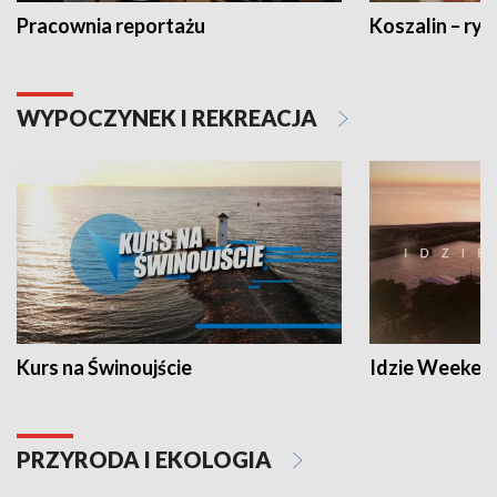
Pracownia reportażu
Koszalin – ryt
WYPOCZYNEK I REKREACJA
Kurs na Świnoujście
Idzie Weeken
PRZYRODA I EKOLOGIA