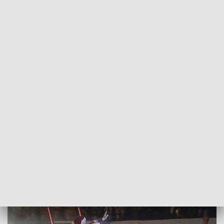
POWRÓT DO
SZCZECIN
TVP REGIONY
Wielka impreza mikołajkowa w
Szczecińskim Domu Sportu
2018-12-06
Natalia Cistowska / kb