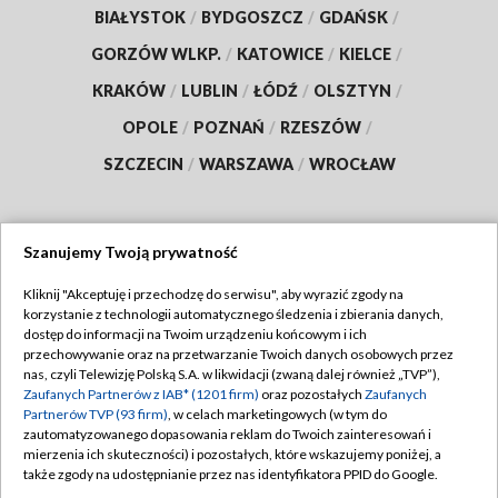
BIAŁYSTOK
/
BYDGOSZCZ
/
GDAŃSK
/
GORZÓW WLKP.
/
KATOWICE
/
KIELCE
/
KRAKÓW
/
LUBLIN
/
ŁÓDŹ
/
OLSZTYN
/
OPOLE
/
POZNAŃ
/
RZESZÓW
/
SZCZECIN
/
WARSZAWA
/
WROCŁAW
Szanujemy Twoją prywatność
Dołącz do nas:
Kliknij "Akceptuję i przechodzę do serwisu", aby wyrazić zgody na
korzystanie z technologii automatycznego śledzenia i zbierania danych,
TVP
dostęp do informacji na Twoim urządzeniu końcowym i ich
Abonament TVP
przechowywanie oraz na przetwarzanie Twoich danych osobowych przez
Regulamin TVP
nas, czyli Telewizję Polską S.A. w likwidacji (zwaną dalej również „TVP”),
Emisja w TVP
Polityka prywatności
Zaufanych Partnerów z IAB* (1201 firm)
oraz pozostałych
Zaufanych
Partnerów TVP (93 firm)
, w celach marketingowych (w tym do
Centrum informacji TVP
Moje zgody
zautomatyzowanego dopasowania reklam do Twoich zainteresowań i
mierzenia ich skuteczności) i pozostałych, które wskazujemy poniżej, a
Naziemna Telewizja Cyfrowa
Pomoc
także zgody na udostępnianie przez nas identyfikatora PPID do Google.
Sklep TVP