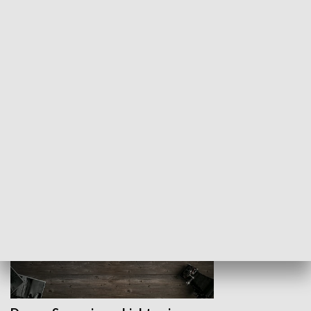
Z indeksem w ręku
Droga po suk
HISTORIA