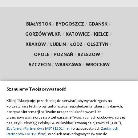
BIAŁYSTOK
/
BYDGOSZCZ
/
GDAŃSK
/
GORZÓW WLKP.
/
KATOWICE
/
KIELCE
/
KRAKÓW
/
LUBLIN
/
ŁÓDŹ
/
OLSZTYN
/
OPOLE
/
POZNAŃ
/
RZESZÓW
/
SZCZECIN
/
WARSZAWA
/
WROCŁAW
Szanujemy Twoją prywatność
Dołącz do nas:
Kliknij "Akceptuję i przechodzę do serwisu", aby wyrazić zgody na
korzystanie z technologii automatycznego śledzenia i zbierania danych,
TVP
dostęp do informacji na Twoim urządzeniu końcowym i ich
Abonament TVP
przechowywanie oraz na przetwarzanie Twoich danych osobowych przez
Regulamin TVP
nas, czyli Telewizję Polską S.A. w likwidacji (zwaną dalej również „TVP”),
Emisja w TVP
Polityka prywatności
Zaufanych Partnerów z IAB* (1201 firm)
oraz pozostałych
Zaufanych
Partnerów TVP (93 firm)
, w celach marketingowych (w tym do
Centrum informacji TVP