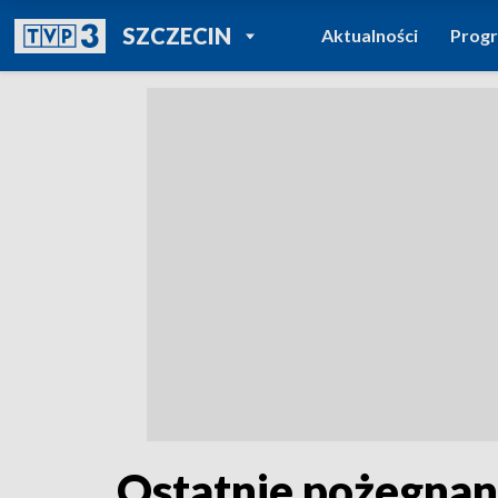
POWRÓT DO
SZCZECIN
Aktualności
Prog
TVP REGIONY
Ostatnie pożegnan