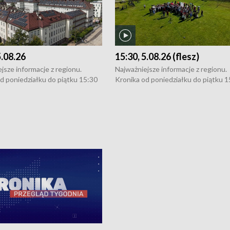
5.08.26
15:30, 5.08.26 (flesz)
jsze informacje z regionu.
Najważniejsze informacje z regionu.
d poniedziałku do piątku 15:30
Kronika od poniedziałku do piątku 1
16:30 (+ rozmowa), 18:30, 21:30.
(flesz), 16:30 (+ rozmowa), 18:30, 21
y i święta 15:30 i 16:30
W weekendy i święta 15:30 i 16:30
8:30 i 21:30. Dziennikarze czekają
(flesz), 18:30 i 21:30. Dziennikarze c
a zgłoszenia: Szczecin - tel. 91-
na Państwa zgłoszenia: Szczecin - te
0, Koszalin - tel. 94-34-50-054,
4 8-10-400, Koszalin - tel. 94-34-50
ronika@tvp.pl.
e-mail: kronika@tvp.pl.