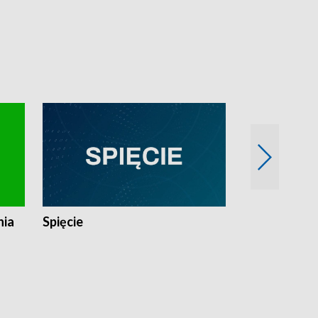
nia
Spięcie
Niedziałkow