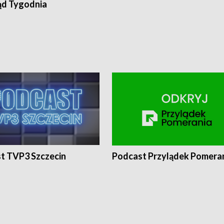
ąd Tygodnia
t TVP3 Szczecin
Podcast Przylądek Pomera