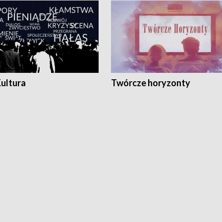
Kultura
Twórcze horyzonty