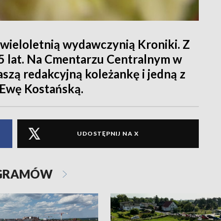
 wieloletnią wydawczynią Kroniki. Z
35 lat. Na Cmentarzu Centralnym w
aszą redakcyjną koleżankę i jedną z
- Ewę Kostańską.
UDOSTĘPNIJ NA X
OGRAMÓW