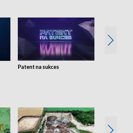
Patent na sukces
Rolnictwo w 