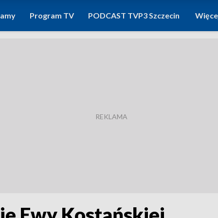
ramy
Program TV
PODCAST TVP3 Szczecin
Więce
ie Ewy Kostańskiej