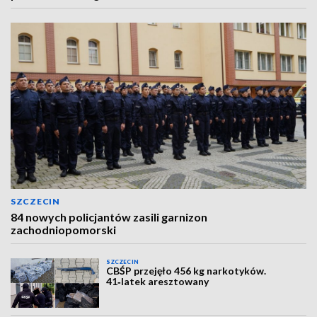
SZCZECIN
84 nowych policjantów zasili garnizon
zachodniopomorski
SZCZECIN
CBŚP przejęło 456 kg narkotyków.
41‑latek aresztowany