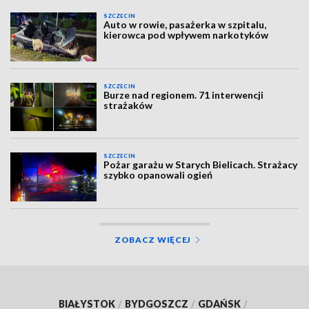
SZCZECIN
Auto w rowie, pasażerka w szpitalu,
kierowca pod wpływem narkotyków
SZCZECIN
Burze nad regionem. 71 interwencji
strażaków
SZCZECIN
Pożar garażu w Starych Bielicach. Strażacy
szybko opanowali ogień
ZOBACZ WIĘCEJ
BIAŁYSTOK
/
BYDGOSZCZ
/
GDAŃSK
/