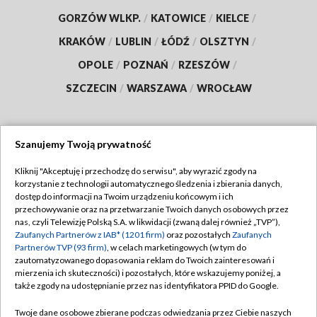
GORZÓW WLKP.
/
KATOWICE
/
KIELCE
/
KRAKÓW
/
LUBLIN
/
ŁÓDŹ
/
OLSZTYN
/
OPOLE
/
POZNAŃ
/
RZESZÓW
/
SZCZECIN
/
WARSZAWA
/
WROCŁAW
Szanujemy Twoją prywatność
Dołącz do nas:
Kliknij "Akceptuję i przechodzę do serwisu", aby wyrazić zgody na
korzystanie z technologii automatycznego śledzenia i zbierania danych,
TVP
dostęp do informacji na Twoim urządzeniu końcowym i ich
Abonament TVP
przechowywanie oraz na przetwarzanie Twoich danych osobowych przez
Regulamin TVP
nas, czyli Telewizję Polską S.A. w likwidacji (zwaną dalej również „TVP”),
Emisja w TVP
Polityka prywatności
Zaufanych Partnerów z IAB* (1201 firm)
oraz pozostałych
Zaufanych
Partnerów TVP (93 firm)
, w celach marketingowych (w tym do
Centrum informacji TVP
Moje zgody
zautomatyzowanego dopasowania reklam do Twoich zainteresowań i
mierzenia ich skuteczności) i pozostałych, które wskazujemy poniżej, a
Naziemna Telewizja Cyfrowa
Pomoc
także zgody na udostępnianie przez nas identyfikatora PPID do Google.
Sklep TVP
Biuro reklamy
Twoje dane osobowe zbierane podczas odwiedzania przez Ciebie naszych