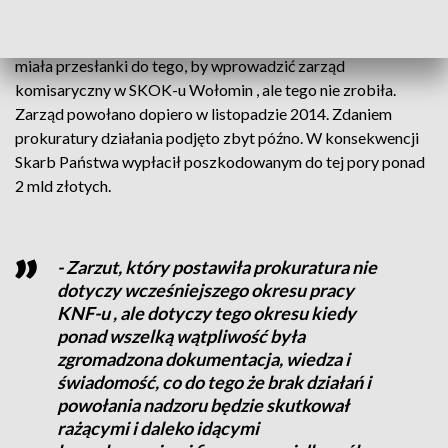
Jak podaje prokuratura, KNF już w październiku 2013 roku
miała przesłanki do tego, by wprowadzić zarząd
komisaryczny w SKOK-u Wołomin , ale tego nie zrobiła.
Zarząd powołano dopiero w listopadzie 2014. Zdaniem
prokuratury działania podjęto zbyt późno. W konsekwencji
Skarb Państwa wypłacił poszkodowanym do tej pory ponad
2 mld złotych.
- Zarzut, który postawiła prokuratura nie
dotyczy wcześniejszego okresu pracy
KNF-u , ale dotyczy tego okresu kiedy
ponad wszelką wątpliwość była
zgromadzona dokumentacja, wiedza i
świadomość, co do tego że brak działań i
powołania nadzoru będzie skutkował
rażącymi i daleko idącymi