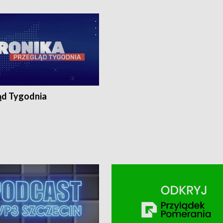
ronika@tvp.pl.
e-mail: kronika@tvp.pl.
ąd Tygodnia