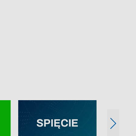
e-mail: kronika@tvp.pl.
e-mail: kronika@t