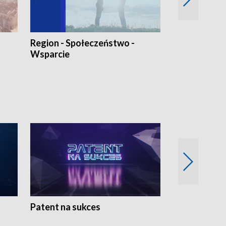
Region - Społeczeństwo -
Bez Barier
Wsparcie
Patent na sukces
Rolnictwo w 