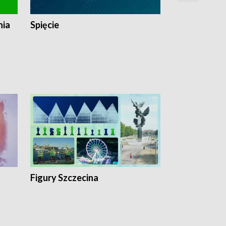
nia
Spięcie
Niedziałkow
Figury Szczecina