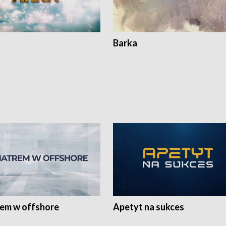
Barka
rem w offshore
Apetyt na sukces