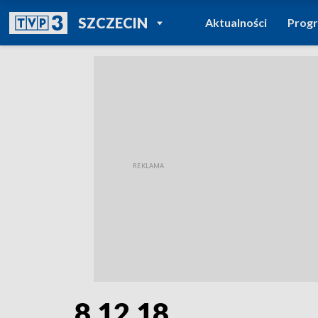
POWRÓT DO
SZCZECIN
Aktualności
Prog
TVP REGIONY
8.12.18