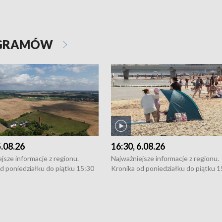
OGRAMÓW
5.08.26
16:30, 6.08.26
jsze informacje z regionu.
Najważniejsze informacje z regionu.
d poniedziałku do piątku 15:30
Kronika od poniedziałku do piątku 1
16:30 (+ rozmowa), 18:30, 21:30.
(flesz), 16:30 (+ rozmowa), 18:30, 21
y i święta 15:30 i 16:30
W weekendy i święta 15:30 i 16:30
8:30 i 21:30. Dziennikarze czekają
(flesz), 18:30 i 21:30. Dziennikarze c
a zgłoszenia: Szczecin - tel. 91-
na Państwa zgłoszenia: Szczecin - te
0, Koszalin - tel. 94-34-50-054,
4 8-10-400, Koszalin - tel. 94-34-50