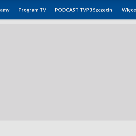
ramy
Program TV
PODCAST TVP3 Szczecin
Więce