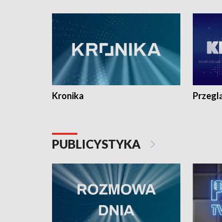
e-mail: kronika@tvp.pl.
e-mail: k
Kronika
Przegl
PUBLICYSTYKA