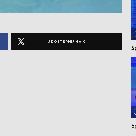
UDOSTĘPNIJ NA X
S
S