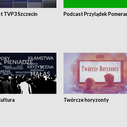
t TVP3 Szczecin
Podcast Przylądek Pomera
Kultura
Twórcze horyzonty