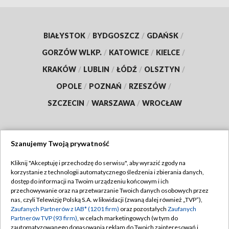
BIAŁYSTOK
/
BYDGOSZCZ
/
GDAŃSK
/
GORZÓW WLKP.
/
KATOWICE
/
KIELCE
/
KRAKÓW
/
LUBLIN
/
ŁÓDŹ
/
OLSZTYN
/
OPOLE
/
POZNAŃ
/
RZESZÓW
/
SZCZECIN
/
WARSZAWA
/
WROCŁAW
Szanujemy Twoją prywatność
Dołącz do nas:
Kliknij "Akceptuję i przechodzę do serwisu", aby wyrazić zgody na
korzystanie z technologii automatycznego śledzenia i zbierania danych,
TVP
dostęp do informacji na Twoim urządzeniu końcowym i ich
Abonament TVP
przechowywanie oraz na przetwarzanie Twoich danych osobowych przez
Regulamin TVP
nas, czyli Telewizję Polską S.A. w likwidacji (zwaną dalej również „TVP”),
Emisja w TVP
Polityka prywatności
Zaufanych Partnerów z IAB* (1201 firm)
oraz pozostałych
Zaufanych
Partnerów TVP (93 firm)
, w celach marketingowych (w tym do
Centrum informacji TVP
Moje zgody
zautomatyzowanego dopasowania reklam do Twoich zainteresowań i