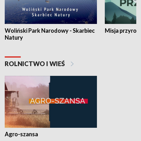
Woliński Park Narodowy - Skarbiec
Misja przyrod
Natury
ROLNICTWO I WIEŚ
Agro-szansa