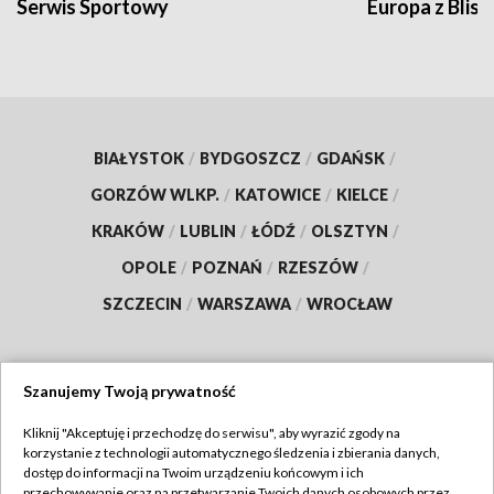
Serwis Sportowy
Europa z Blisk
BIAŁYSTOK
/
BYDGOSZCZ
/
GDAŃSK
/
GORZÓW WLKP.
/
KATOWICE
/
KIELCE
/
KRAKÓW
/
LUBLIN
/
ŁÓDŹ
/
OLSZTYN
/
OPOLE
/
POZNAŃ
/
RZESZÓW
/
SZCZECIN
/
WARSZAWA
/
WROCŁAW
Szanujemy Twoją prywatność
Dołącz do nas:
Kliknij "Akceptuję i przechodzę do serwisu", aby wyrazić zgody na
korzystanie z technologii automatycznego śledzenia i zbierania danych,
TVP
dostęp do informacji na Twoim urządzeniu końcowym i ich
Abonament TVP
przechowywanie oraz na przetwarzanie Twoich danych osobowych przez