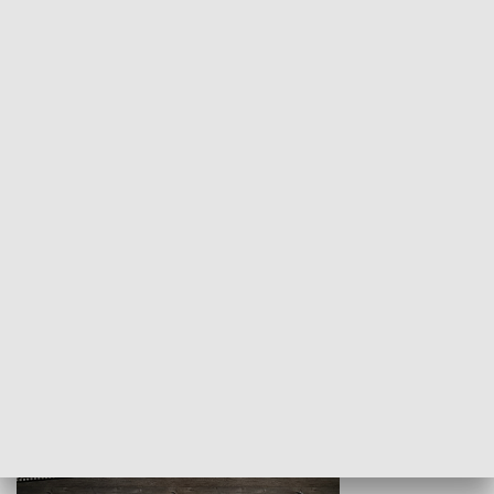
Z indeksem w ręku
Droga po suk
HISTORIA