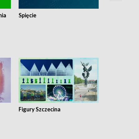
nia
Spięcie
Niedziałkow
Figury Szczecina