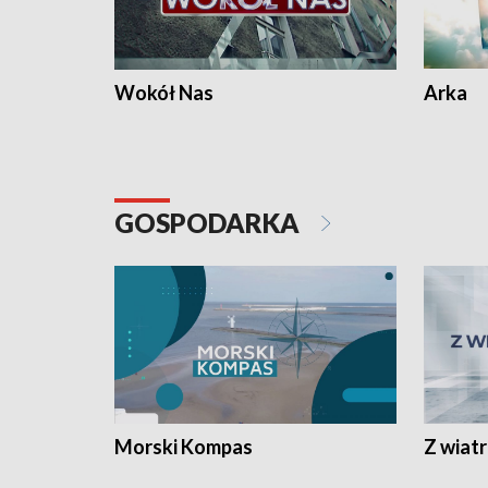
Wokół Nas
Arka
GOSPODARKA
Morski Kompas
Z wiat