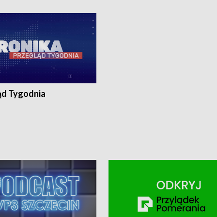
ronika@tvp.pl.
e-mail: kronika@tvp.pl.
ąd Tygodnia