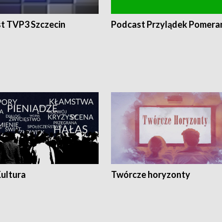
t TVP3 Szczecin
Podcast Przylądek Pomera
Kultura
Twórcze horyzonty