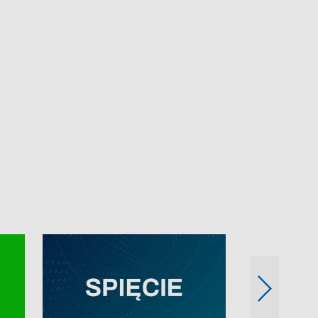
e-mail: kronika@tvp.pl.
e-mail: kronika@t