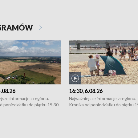
OGRAMÓW
5.08.26
16:30, 6.08.26
jsze informacje z regionu.
Najważniejsze informacje z regionu.
d poniedziałku do piątku 15:30
Kronika od poniedziałku do piątku 1
16:30 (+ rozmowa), 18:30, 21:30.
(flesz), 16:30 (+ rozmowa), 18:30, 21
y i święta 15:30 i 16:30
W weekendy i święta 15:30 i 16:30
8:30 i 21:30. Dziennikarze czekają
(flesz), 18:30 i 21:30. Dziennikarze c
a zgłoszenia: Szczecin - tel. 91-
na Państwa zgłoszenia: Szczecin - te
0, Koszalin - tel. 94-34-50-054,
4 8-10-400, Koszalin - tel. 94-34-50