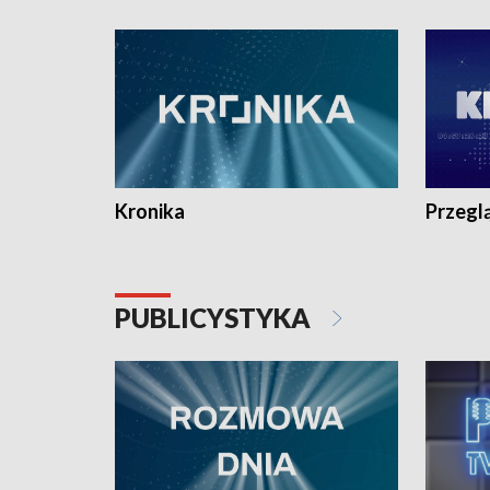
e-mail: kronika@tvp.pl.
e-mail: k
Kronika
Przegl
PUBLICYSTYKA