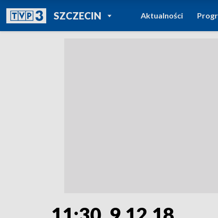
POWRÓT DO
SZCZECIN
Aktualności
Prog
TVP REGIONY
11:30, 9.12.18