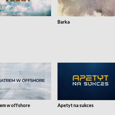
Barka
rem w offshore
Apetyt na sukces