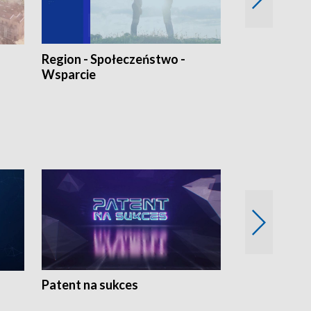
Region - Społeczeństwo -
Bez Barier
Wsparcie
Patent na sukces
Rolnictwo w 