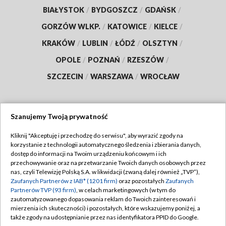
BIAŁYSTOK
/
BYDGOSZCZ
/
GDAŃSK
/
GORZÓW WLKP.
/
KATOWICE
/
KIELCE
/
KRAKÓW
/
LUBLIN
/
ŁÓDŹ
/
OLSZTYN
/
OPOLE
/
POZNAŃ
/
RZESZÓW
/
SZCZECIN
/
WARSZAWA
/
WROCŁAW
Szanujemy Twoją prywatność
Dołącz do nas:
Kliknij "Akceptuję i przechodzę do serwisu", aby wyrazić zgody na
korzystanie z technologii automatycznego śledzenia i zbierania danych,
TVP
dostęp do informacji na Twoim urządzeniu końcowym i ich
Abonament TVP
przechowywanie oraz na przetwarzanie Twoich danych osobowych przez
Regulamin TVP
nas, czyli Telewizję Polską S.A. w likwidacji (zwaną dalej również „TVP”),
Emisja w TVP
Polityka prywatności
Zaufanych Partnerów z IAB* (1201 firm)
oraz pozostałych
Zaufanych
Partnerów TVP (93 firm)
, w celach marketingowych (w tym do
Centrum informacji TVP
Moje zgody
zautomatyzowanego dopasowania reklam do Twoich zainteresowań i
mierzenia ich skuteczności) i pozostałych, które wskazujemy poniżej, a
Naziemna Telewizja Cyfrowa
Pomoc
także zgody na udostępnianie przez nas identyfikatora PPID do Google.