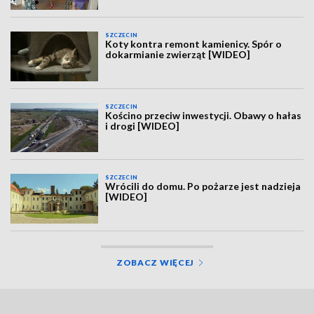
SZCZECIN
Koty kontra remont kamienicy. Spór o
dokarmianie zwierząt [WIDEO]
SZCZECIN
Kościno przeciw inwestycji. Obawy o hałas
i drogi [WIDEO]
SZCZECIN
Wrócili do domu. Po pożarze jest nadzieja
[WIDEO]
ZOBACZ WIĘCEJ