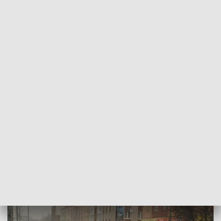
POWRÓT DO
SZCZECIN
TVP REGIONY
MotoMikołaje na rynku w Koszalinie.
Zbierają pieniądze dla chorego chłopca
2018-12-09
Karol Figurski / ms