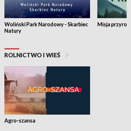
Woliński Park Narodowy - Skarbiec
Misja przyrod
Natury
ROLNICTWO I WIEŚ
Agro-szansa