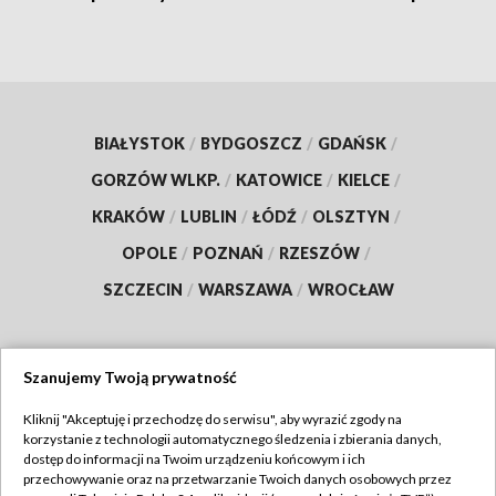
BIAŁYSTOK
/
BYDGOSZCZ
/
GDAŃSK
/
GORZÓW WLKP.
/
KATOWICE
/
KIELCE
/
KRAKÓW
/
LUBLIN
/
ŁÓDŹ
/
OLSZTYN
/
OPOLE
/
POZNAŃ
/
RZESZÓW
/
SZCZECIN
/
WARSZAWA
/
WROCŁAW
Szanujemy Twoją prywatność
Dołącz do nas:
Kliknij "Akceptuję i przechodzę do serwisu", aby wyrazić zgody na
korzystanie z technologii automatycznego śledzenia i zbierania danych,
TVP
dostęp do informacji na Twoim urządzeniu końcowym i ich
Abonament TVP
przechowywanie oraz na przetwarzanie Twoich danych osobowych przez
Regulamin TVP