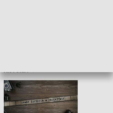
Z indeksem w ręku
Droga po suk
HISTORIA