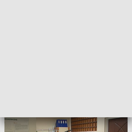
POWRÓT DO
SZCZECIN
TVP REGIONY
Sprzęt na miarę XXI wieku.
Ergospirometr już także w Koszalinie
2018-12-09
Karol Figurski/MJ