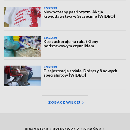
SZCZECIN
Nowoczesny patriotyzm. Akcja
krwiodawstwa w Szczecinie [WIDEO]
SZCZECIN
Kto zachoruje na raka? Geny
podstawowym czynnikiem
SZCZECIN
E-rejestracja rośnie. Dołączy 8 nowych
specjalistów [WIDEO]
ZOBACZ WIĘCEJ
BIAŁYSTOK
/
BYDGOSZCZ
/
GDAŃSK
/