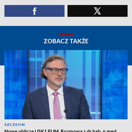
ZOBACZ TAKŻE
SZCZECIN
Nowe oblicze USK1 PUM. Rozmowa z dr hab. n.med.