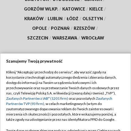
GORZÓW WLKP.
/
KATOWICE
/
KIELCE
/
KRAKÓW
/
LUBLIN
/
ŁÓDŹ
/
OLSZTYN
/
OPOLE
/
POZNAŃ
/
RZESZÓW
/
SZCZECIN
/
WARSZAWA
/
WROCŁAW
Szanujemy Twoją prywatność
Dołącz do nas:
Kliknij "Akceptuję i przechodzę do serwisu", aby wyrazić zgody na
korzystanie z technologii automatycznego śledzenia i zbierania danych,
TVP
dostęp do informacji na Twoim urządzeniu końcowym i ich
Abonament TVP
przechowywanie oraz na przetwarzanie Twoich danych osobowych przez
Regulamin TVP
nas, czyli Telewizję Polską S.A. w likwidacji (zwaną dalej również „TVP”),
Emisja w TVP
Polityka prywatności
Zaufanych Partnerów z IAB* (1201 firm)
oraz pozostałych
Zaufanych
Partnerów TVP (93 firm)
, w celach marketingowych (w tym do
Centrum informacji TVP
Moje zgody
zautomatyzowanego dopasowania reklam do Twoich zainteresowań i
mierzenia ich skuteczności) i pozostałych, które wskazujemy poniżej, a
Naziemna Telewizja Cyfrowa
Pomoc
także zgody na udostępnianie przez nas identyfikatora PPID do Google.
Sklep TVP
Biuro reklamy
Twoje dane osobowe zbierane podczas odwiedzania przez Ciebie naszych