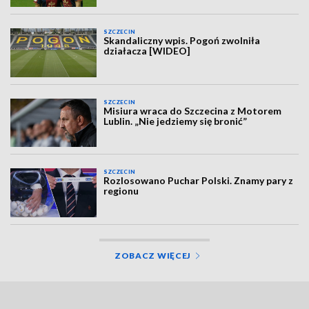
SZCZECIN
Skandaliczny wpis. Pogoń zwolniła
działacza [WIDEO]
SZCZECIN
Misiura wraca do Szczecina z Motorem
Lublin. „Nie jedziemy się bronić”
SZCZECIN
Rozlosowano Puchar Polski. Znamy pary z
regionu
ZOBACZ WIĘCEJ