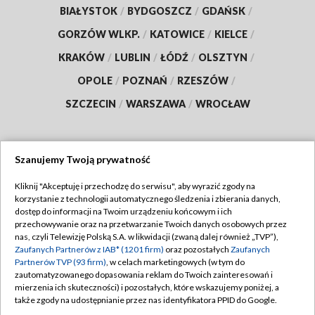
BIAŁYSTOK
/
BYDGOSZCZ
/
GDAŃSK
/
GORZÓW WLKP.
/
KATOWICE
/
KIELCE
/
KRAKÓW
/
LUBLIN
/
ŁÓDŹ
/
OLSZTYN
/
OPOLE
/
POZNAŃ
/
RZESZÓW
/
SZCZECIN
/
WARSZAWA
/
WROCŁAW
Szanujemy Twoją prywatność
Dołącz do nas:
Kliknij "Akceptuję i przechodzę do serwisu", aby wyrazić zgody na
korzystanie z technologii automatycznego śledzenia i zbierania danych,
TVP
dostęp do informacji na Twoim urządzeniu końcowym i ich
Abonament TVP
przechowywanie oraz na przetwarzanie Twoich danych osobowych przez
Regulamin TVP
nas, czyli Telewizję Polską S.A. w likwidacji (zwaną dalej również „TVP”),
Emisja w TVP
Polityka prywatności
Zaufanych Partnerów z IAB* (1201 firm)
oraz pozostałych
Zaufanych
Partnerów TVP (93 firm)
, w celach marketingowych (w tym do
Centrum informacji TVP
Moje zgody
zautomatyzowanego dopasowania reklam do Twoich zainteresowań i
mierzenia ich skuteczności) i pozostałych, które wskazujemy poniżej, a
Naziemna Telewizja Cyfrowa
Pomoc
także zgody na udostępnianie przez nas identyfikatora PPID do Google.
Sklep TVP