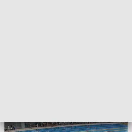
POWRÓT DO
SZCZECIN
TVP REGIONY
Otylia Swim Cup - rekordowa liczba
zawodników
2018-12-09
Jarosław Marendziak/MJ