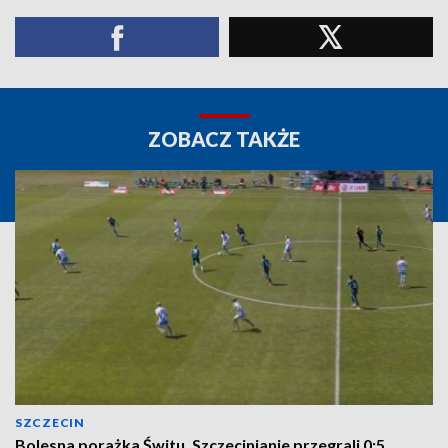
ZOBACZ TAKŻE
SZCZECIN
Bolesna porażka Świtu. Szczecinianie przegrali 0:5