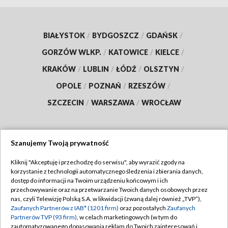
BIAŁYSTOK
/
BYDGOSZCZ
/
GDAŃSK
/
GORZÓW WLKP.
/
KATOWICE
/
KIELCE
/
KRAKÓW
/
LUBLIN
/
ŁÓDŹ
/
OLSZTYN
/
OPOLE
/
POZNAŃ
/
RZESZÓW
/
SZCZECIN
/
WARSZAWA
/
WROCŁAW
Szanujemy Twoją prywatność
Dołącz do nas:
Kliknij "Akceptuję i przechodzę do serwisu", aby wyrazić zgody na
korzystanie z technologii automatycznego śledzenia i zbierania danych,
TVP
dostęp do informacji na Twoim urządzeniu końcowym i ich
Abonament TVP
przechowywanie oraz na przetwarzanie Twoich danych osobowych przez
Regulamin TVP
nas, czyli Telewizję Polską S.A. w likwidacji (zwaną dalej również „TVP”),
Emisja w TVP
Polityka prywatności
Zaufanych Partnerów z IAB* (1201 firm)
oraz pozostałych
Zaufanych
Partnerów TVP (93 firm)
, w celach marketingowych (w tym do
Centrum informacji TVP
Moje zgody
zautomatyzowanego dopasowania reklam do Twoich zainteresowań i