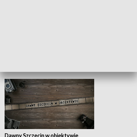
Z indeksem w ręku
Droga po suk
HISTORIA
Dawny Szczecin w obiektywie