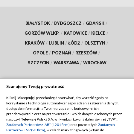
BIAŁYSTOK
/
BYDGOSZCZ
/
GDAŃSK
/
GORZÓW WLKP.
/
KATOWICE
/
KIELCE
/
KRAKÓW
/
LUBLIN
/
ŁÓDŹ
/
OLSZTYN
/
OPOLE
/
POZNAŃ
/
RZESZÓW
/
SZCZECIN
/
WARSZAWA
/
WROCŁAW
Szanujemy Twoją prywatność
Dołącz do nas:
Kliknij "Akceptuję i przechodzę do serwisu", aby wyrazić zgody na
korzystanie z technologii automatycznego śledzenia i zbierania danych,
TVP
dostęp do informacji na Twoim urządzeniu końcowym i ich
Abonament TVP
przechowywanie oraz na przetwarzanie Twoich danych osobowych przez
Regulamin TVP
nas, czyli Telewizję Polską S.A. w likwidacji (zwaną dalej również „TVP”),
Emisja w TVP
Polityka prywatności
Zaufanych Partnerów z IAB* (1201 firm)
oraz pozostałych
Zaufanych
Partnerów TVP (93 firm)
, w celach marketingowych (w tym do
Centrum informacji TVP