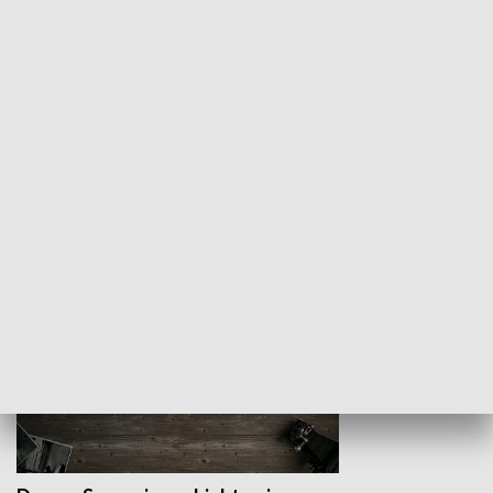
Z indeksem w ręku
Droga po suk
HISTORIA