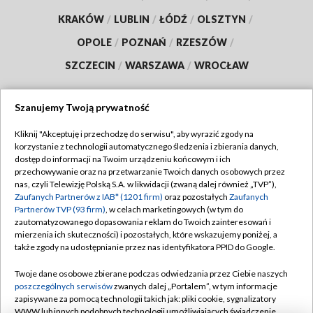
KRAKÓW
/
LUBLIN
/
ŁÓDŹ
/
OLSZTYN
/
OPOLE
/
POZNAŃ
/
RZESZÓW
/
SZCZECIN
/
WARSZAWA
/
WROCŁAW
Szanujemy Twoją prywatność
Dołącz do nas:
Kliknij "Akceptuję i przechodzę do serwisu", aby wyrazić zgody na
korzystanie z technologii automatycznego śledzenia i zbierania danych,
dostęp do informacji na Twoim urządzeniu końcowym i ich
TVP
przechowywanie oraz na przetwarzanie Twoich danych osobowych przez
Abonament TVP
nas, czyli Telewizję Polską S.A. w likwidacji (zwaną dalej również „TVP”),
Regulamin TVP
Zaufanych Partnerów z IAB* (1201 firm)
oraz pozostałych
Zaufanych
Emisja w TVP
Partnerów TVP (93 firm)
, w celach marketingowych (w tym do
Polityka prywatności
zautomatyzowanego dopasowania reklam do Twoich zainteresowań i
Centrum informacji TVP
Moje zgody
mierzenia ich skuteczności) i pozostałych, które wskazujemy poniżej, a
także zgody na udostępnianie przez nas identyfikatora PPID do Google.
Naziemna Telewizja Cyfrowa
Pomoc
Sklep TVP
Twoje dane osobowe zbierane podczas odwiedzania przez Ciebie naszych
Biuro reklamy
poszczególnych serwisów
zwanych dalej „Portalem”, w tym informacje
Rada Programowa
zapisywane za pomocą technologii takich jak: pliki cookie, sygnalizatory
Kontakt
WWW lub innych podobnych technologii umożliwiających świadczenie