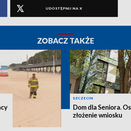
UDOSTĘPNIJ NA X
ZOBACZ TAKŻE
SZCZECIN
acy
Dom dla Seniora. O
złożenie wniosku