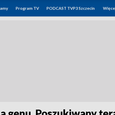
ramy
Program TV
PODCAST TVP3 Szczecin
Więce
 genu. Poszukiwany tera