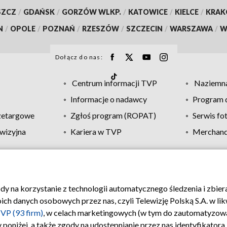
SZCZ
/
GDAŃSK
/
GORZÓW WLKP.
/
KATOWICE
/
KIELCE
/
KRA
N
/
OPOLE
/
POZNAŃ
/
RZESZÓW
/
SZCZECIN
/
WARSZAWA
/
W
Dołącz do nas:
Centrum informacji TVP
Naziemna
Informacje o nadawcy
Program d
zetargowe
Zgłoś program (ROPAT)
Serwis fo
wizyjna
Kariera w TVP
Merchandi
Polityka prywatności
Moje zgody
Pomoc
Biuro re
ody na korzystanie z technologii automatycznego śledzenia i zbie
 danych osobowych przez nas, czyli Telewizję Polską S.A. w likw
VP (93 firm)
, w celach marketingowych (w tym do zautomatyzow
 poniżej, a także zgody na udostępnianie przez nas identyfikator