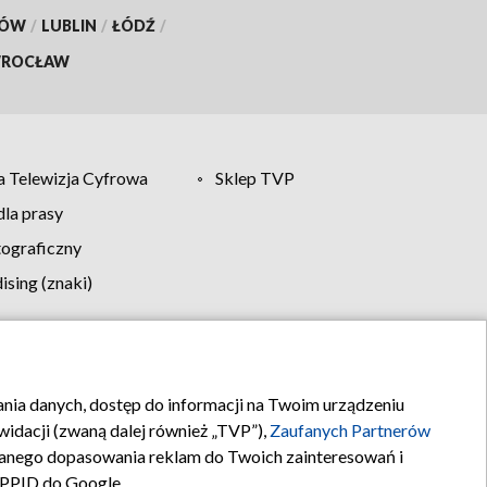
KÓW
/
LUBLIN
/
ŁÓDŹ
/
ROCŁAW
 Telewizja Cyfrowa
Sklep TVP
la prasy
tograficzny
sing (znaki)
klamy
Kontakt
rania danych, dostęp do informacji na Twoim urządzeniu
idacji (zwaną dalej również „TVP”),
Zaufanych Partnerów
anego dopasowania reklam do Twoich zainteresowań i
a PPID do Google.