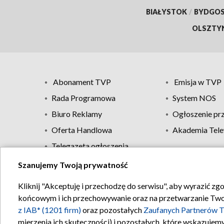
BIAŁYSTOK
/
BYDGO
OLSZTY
Abonament TVP
Emisja w TVP
Rada Programowa
System NOS
Biuro Reklamy
Ogłoszenie pr
Oferta Handlowa
Akademia Tele
Telegazeta ogłoszenia
Szanujemy Twoją prywatność
Regulamin TVP
Kliknij "Akceptuję i przechodzę do serwisu", aby wyrazić zg
końcowym i ich przechowywanie oraz na przetwarzanie Twoich
z IAB* (1201 firm)
oraz pozostałych
Zaufanych Partnerów T
mierzenia ich skuteczności) i pozostałych, które wskazujemy