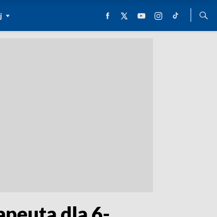
j
peuta dla 6-