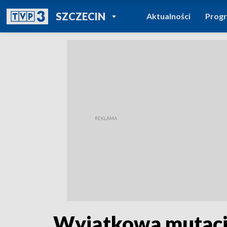
POWRÓT DO
SZCZECIN
Aktualności
Prog
TVP REGIONY
Wyjątkowa mutacja