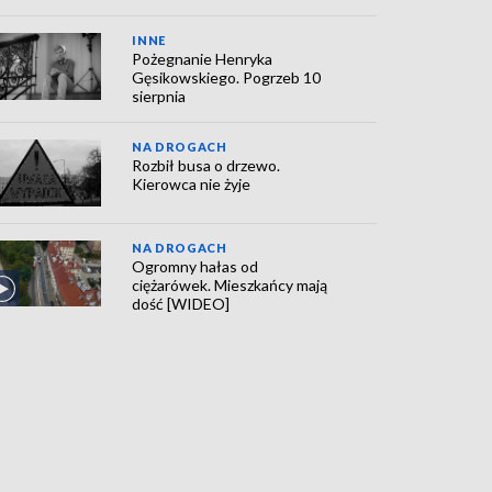
INNE
Pożegnanie Henryka
Gęsikowskiego. Pogrzeb 10
sierpnia
NA DROGACH
Rozbił busa o drzewo.
Kierowca nie żyje
NA DROGACH
Ogromny hałas od
ciężarówek. Mieszkańcy mają
dość [WIDEO]