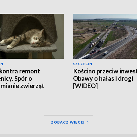
IN
SZCZECIN
kontra remont
Kościno przeciw inwest
nicy. Spór o
Obawy o hałas i drogi
mianie zwierząt
[WIDEO]
EO]
ZOBACZ WIĘCEJ