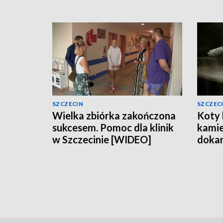
SZCZECIN
SZCZEC
Wielka zbiórka zakończona
Koty 
sukcesem. Pomoc dla klinik
kamie
w Szczecinie [WIDEO]
dokar
[WID