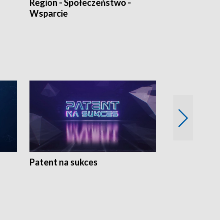
Region - Społeczeństwo -
Bez Barier
Wsparcie
Patent na sukces
Rolnictwo w 