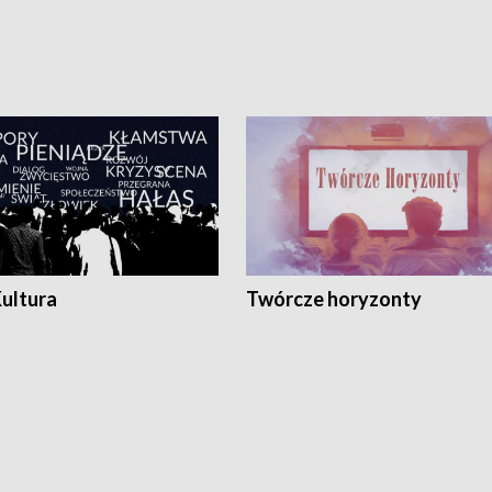
Kultura
Twórcze horyzonty