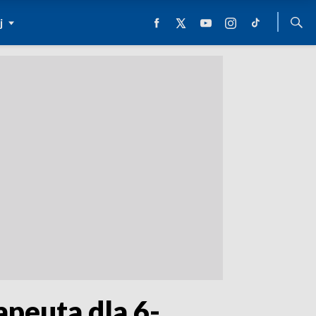
j
peuta dla 6-