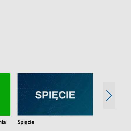
nia
Spięcie
Niedziałkow