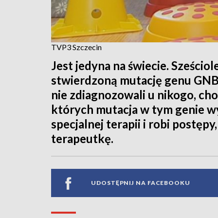
TVP3 Szczecin
Jest jedyna na świecie. Sześcio
stwierdzoną mutację genu GNB1.
nie zdiagnozowali u nikogo, choć
których mutacja w tym genie w
specjalnej terapii i robi postępy
terapeutkę.
UDOSTĘPNIJ NA FACEBOOKU