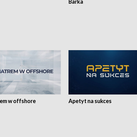
Barka
rem w offshore
Apetyt na sukces