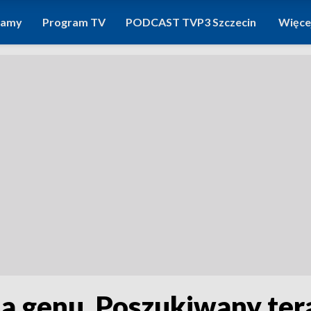
ramy
Program TV
PODCAST TVP3 Szczecin
Więce
 genu. Poszukiwany tera