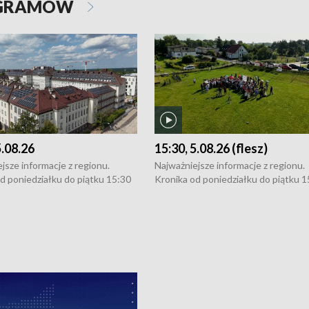
OGRAMÓW
5.08.26
15:30, 5.08.26 (flesz)
jsze informacje z regionu.
Najważniejsze informacje z regionu.
d poniedziałku do piątku 15:30
Kronika od poniedziałku do piątku 1
16:30 (+ rozmowa), 18:30, 21:30.
(flesz), 16:30 (+ rozmowa), 18:30, 21
y i święta 15:30 i 16:30
W weekendy i święta 15:30 i 16:30
8:30 i 21:30. Dziennikarze czekają
(flesz), 18:30 i 21:30. Dziennikarze c
a zgłoszenia: Szczecin - tel. 91-
na Państwa zgłoszenia: Szczecin - te
0, Koszalin - tel. 94-34-50-054,
4 8-10-400, Koszalin - tel. 94-34-50
ronika@tvp.pl.
e-mail: kronika@tvp.pl.