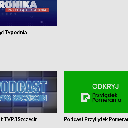
ąd Tygodnia
t TVP3 Szczecin
Podcast Przylądek Pomera