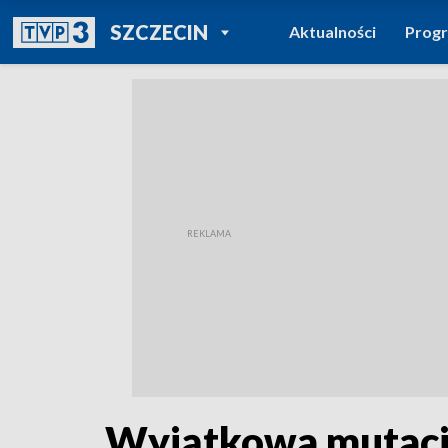
POWRÓT DO
SZCZECIN
Aktualności
Prog
TVP REGIONY
Wyjątkowa mutacja