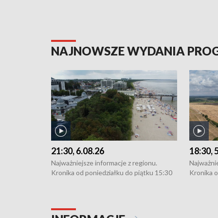
NAJNOWSZE WYDANIA PR
21:30, 6.08.26
18:30, 
Najważniejsze informacje z regionu.
Najważnie
Kronika od poniedziałku do piątku 15:30
Kronika o
(flesz), 16:30 (+ rozmowa), 18:30, 21:30.
(flesz), 
W weekendy i święta 15:30 i 16:30
W weekend
(flesz), 18:30 i 21:30. Dziennikarze czekają
(flesz), 1
na Państwa zgłoszenia: Szczecin - tel. 91-
na Państw