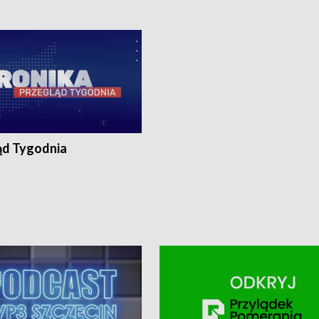
0, Koszalin - tel. 94-34-50-054,
4 8-10-400, Koszalin - tel. 94-34-50
ronika@tvp.pl.
e-mail: kronika@tvp.pl.
ąd Tygodnia