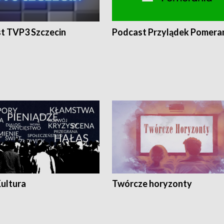
t TVP3 Szczecin
Podcast Przylądek Pomera
Kultura
Twórcze horyzonty