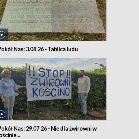
okół Nas: 3.08.26 - Tablica ludu
okół Nas: 29.07.26 - Nie dla żwirowni w
ścinie...