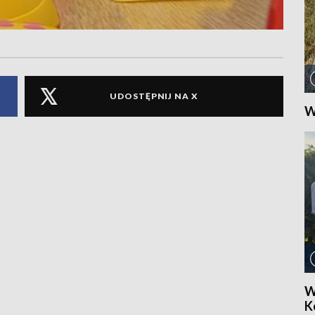
UDOSTĘPNIJ NA X
W
W
Ko