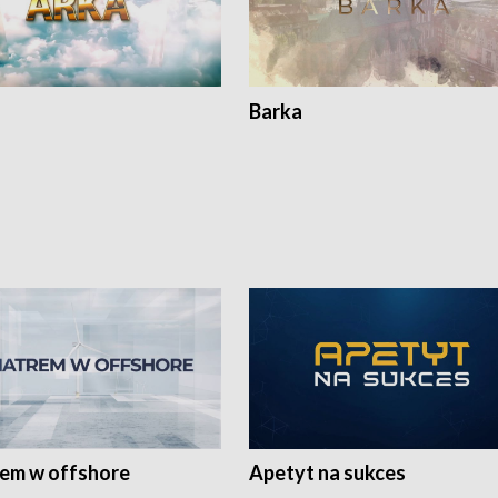
Barka
rem w offshore
Apetyt na sukces