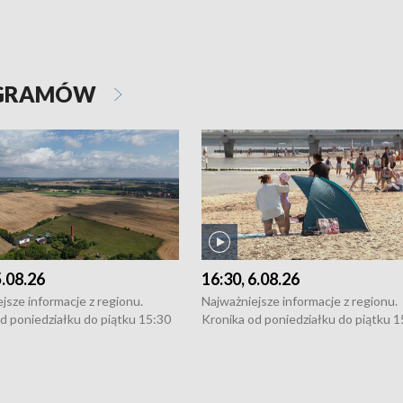
OGRAMÓW
5.08.26
16:30, 6.08.26
jsze informacje z regionu.
Najważniejsze informacje z regionu.
d poniedziałku do piątku 15:30
Kronika od poniedziałku do piątku 1
16:30 (+ rozmowa), 18:30, 21:30.
(flesz), 16:30 (+ rozmowa), 18:30, 21
y i święta 15:30 i 16:30
W weekendy i święta 15:30 i 16:30
8:30 i 21:30. Dziennikarze czekają
(flesz), 18:30 i 21:30. Dziennikarze c
a zgłoszenia: Szczecin - tel. 91-
na Państwa zgłoszenia: Szczecin - te