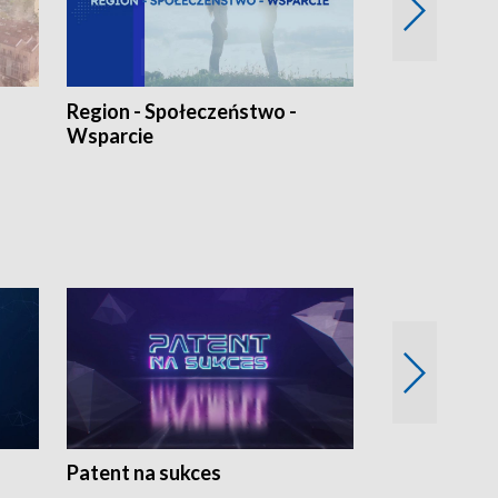
Region - Społeczeństwo -
Bez Barier
Wsparcie
Patent na sukces
Rolnictwo w 