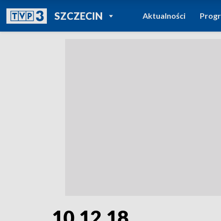
POWRÓT DO
SZCZECIN
Aktualności
Prog
TVP REGIONY
10.12.18