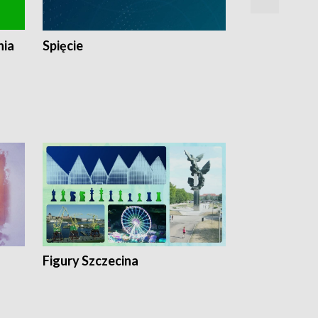
nia
Spięcie
Niedziałkow
Figury Szczecina