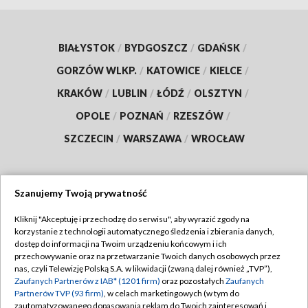
BIAŁYSTOK
/
BYDGOSZCZ
/
GDAŃSK
/
GORZÓW WLKP.
/
KATOWICE
/
KIELCE
/
KRAKÓW
/
LUBLIN
/
ŁÓDŹ
/
OLSZTYN
/
OPOLE
/
POZNAŃ
/
RZESZÓW
/
SZCZECIN
/
WARSZAWA
/
WROCŁAW
Szanujemy Twoją prywatność
Dołącz do nas:
Kliknij "Akceptuję i przechodzę do serwisu", aby wyrazić zgody na
korzystanie z technologii automatycznego śledzenia i zbierania danych,
TVP
dostęp do informacji na Twoim urządzeniu końcowym i ich
Abonament TVP
przechowywanie oraz na przetwarzanie Twoich danych osobowych przez
Regulamin TVP
nas, czyli Telewizję Polską S.A. w likwidacji (zwaną dalej również „TVP”),
Emisja w TVP
Polityka prywatności
Zaufanych Partnerów z IAB* (1201 firm)
oraz pozostałych
Zaufanych
Partnerów TVP (93 firm)
, w celach marketingowych (w tym do
Centrum informacji TVP
Moje zgody
zautomatyzowanego dopasowania reklam do Twoich zainteresowań i