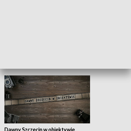
Z indeksem w ręku
Droga po suk
HISTORIA
Dawny Szczecin w obiektywie