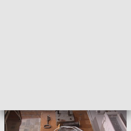
POWRÓT DO
SZCZECIN
TVP REGIONY
Izba Pamięci Żołnierzy Wyklętych
2018-12-11
Sławomir Pankowski/NS