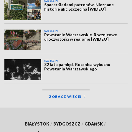
SZCZECIN
Spacer śladami patronów. Nieznane
historie ulic Szczecina [WIDEO]
SZCZECIN
Powstanie Warszawskie. Rocznicowe
uroczystości w regionie [WIDEO]
SZCZECIN
82 lata pamięci. Rocznica wybuchu
Powstania Warszawskiego
ZOBACZ WIĘCEJ
BIAŁYSTOK
/
BYDGOSZCZ
/
GDAŃSK
/