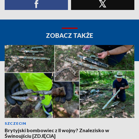
ZOBACZ TAKŻE
SZCZECIN
Brytyjski bombowiec z II wojny? Znalezisko w
Świnoujściu [ZDJĘCIA]