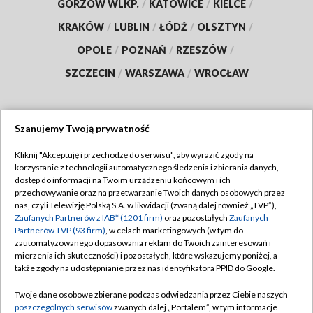
GORZÓW WLKP.
/
KATOWICE
/
KIELCE
/
KRAKÓW
/
LUBLIN
/
ŁÓDŹ
/
OLSZTYN
/
OPOLE
/
POZNAŃ
/
RZESZÓW
/
SZCZECIN
/
WARSZAWA
/
WROCŁAW
Szanujemy Twoją prywatność
Dołącz do nas:
Kliknij "Akceptuję i przechodzę do serwisu", aby wyrazić zgody na
korzystanie z technologii automatycznego śledzenia i zbierania danych,
TVP
dostęp do informacji na Twoim urządzeniu końcowym i ich
Abonament TVP
przechowywanie oraz na przetwarzanie Twoich danych osobowych przez
Regulamin TVP
nas, czyli Telewizję Polską S.A. w likwidacji (zwaną dalej również „TVP”),
Emisja w TVP
Polityka prywatności
Zaufanych Partnerów z IAB* (1201 firm)
oraz pozostałych
Zaufanych
Partnerów TVP (93 firm)
, w celach marketingowych (w tym do
Centrum informacji TVP
Moje zgody
zautomatyzowanego dopasowania reklam do Twoich zainteresowań i
mierzenia ich skuteczności) i pozostałych, które wskazujemy poniżej, a
Naziemna Telewizja Cyfrowa
Pomoc
także zgody na udostępnianie przez nas identyfikatora PPID do Google.
Sklep TVP
Biuro reklamy
Twoje dane osobowe zbierane podczas odwiedzania przez Ciebie naszych
Rada Programowa
Kontakt
poszczególnych serwisów
zwanych dalej „Portalem”, w tym informacje