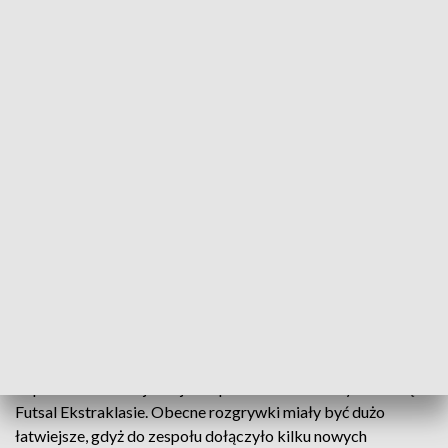
fot. TVP3 SZCZECIN
Futsaliści Pogoni'04 Szczecin będą mieć nowego
trenera. Dziś zarząd klubu po rozmowie z
dotychczasowym szkoleniowcem Romanem
Smirnovem zdecydował się zakończył umowę z
Ukraińcem.
Po bardzo trudnym poprzednim sezonie, w którym Pogoń'04
dopiero w ostatniej kolejce zapewniła sobie utrzymanie się w
Futsal Ekstraklasie. Obecne rozgrywki miały być dużo
łatwiejsze, gdyż do zespołu dołączyło kilku nowych