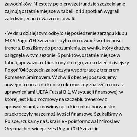
zawodników. Niestety, po pierwszej rundzie szczecinianie
zajmują ostatnie miejsce w tabeli: z 11 spotkań wygrali
zaledwie jedno i dwa zremisowali.
- W dniu dzisiejszym odbyło się posiedzenie zarządu klubu
MKS Pogon'04 Szczecin - było ono również w obecności
trenera. Doszliśmy do porozumienia, że wynik, który drużyna
osiągnęła w tym sezonie: 5 punktów, ostatnie miejsce w
tabeli, upoważnia obie strony do tego, że na dzień dzisiejszy
Pogoń'04 Szczecin zakończyła współpracę z trenerem
Romanem Smirnovem. W chwili obecnej poszukujemy
nowego trenera i do końca roku musimy znaleźć trenera z
uprawnieniami UEFA Futsal B 1. W sytuacji finansowej, w
której jest klub, rozmowy na szczeblu trenerów z
uprawnieniami, a mówimy np. o kierunku chorwackim,
przekroczyły nasze możliwości finansowe. Szukaliśmy w
Polsce, szukamy na Ukrainie – poinformował Mirosław
Grycmacher, wiceprezes Pogoni ’04 Szczecin.