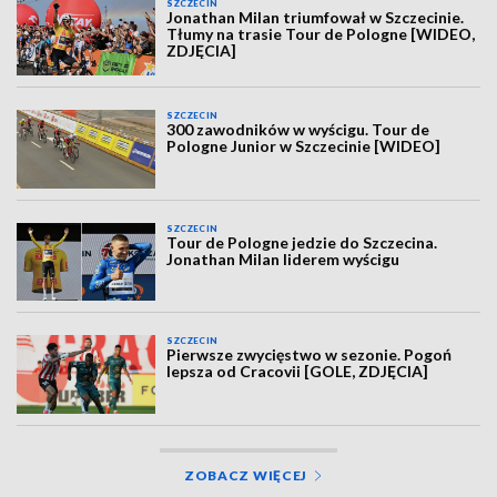
SZCZECIN
Jonathan Milan triumfował w Szczecinie.
Tłumy na trasie Tour de Pologne [WIDEO,
ZDJĘCIA]
SZCZECIN
300 zawodników w wyścigu. Tour de
Pologne Junior w Szczecinie [WIDEO]
SZCZECIN
Tour de Pologne jedzie do Szczecina.
Jonathan Milan liderem wyścigu
SZCZECIN
Pierwsze zwycięstwo w sezonie. Pogoń
lepsza od Cracovii [GOLE, ZDJĘCIA]
ZOBACZ WIĘCEJ