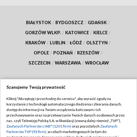
BIAŁYSTOK
/
BYDGOSZCZ
/
GDAŃSK
/
GORZÓW WLKP.
/
KATOWICE
/
KIELCE
/
KRAKÓW
/
LUBLIN
/
ŁÓDŹ
/
OLSZTYN
/
OPOLE
/
POZNAŃ
/
RZESZÓW
/
SZCZECIN
/
WARSZAWA
/
WROCŁAW
Szanujemy Twoją prywatność
Dołącz do nas:
Kliknij "Akceptuję i przechodzę do serwisu", aby wyrazić zgody na
korzystanie z technologii automatycznego śledzenia i zbierania danych,
TVP
dostęp do informacji na Twoim urządzeniu końcowym i ich
Abonament TVP
przechowywanie oraz na przetwarzanie Twoich danych osobowych przez
Regulamin TVP
nas, czyli Telewizję Polską S.A. w likwidacji (zwaną dalej również „TVP”),
Emisja w TVP
Polityka prywatności
Zaufanych Partnerów z IAB* (1201 firm)
oraz pozostałych
Zaufanych
Partnerów TVP (93 firm)
, w celach marketingowych (w tym do
Centrum informacji TVP
Moje zgody