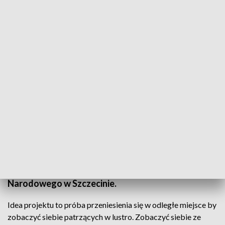
fot. TVP3 SZCZECIN
"Gdziekolwiek, byle nie tutaj" – to hasło przewodnie
piątej wystawy, z cyklu „Medialny stan wyjątkowy”.
Ekspozycja to prace artystów i studentów
Wydziału Malarstwa i Nowych Mediów Akademii
Sztuki w Szczecinie. Tegoroczna edycja wystawy
powstała przy współpracy kuratorów z Muzeum
Narodowego w Szczecinie.
Idea projektu to próba przeniesienia się w odległe miejsce by
zobaczyć siebie patrzących w lustro. Zobaczyć siebie ze