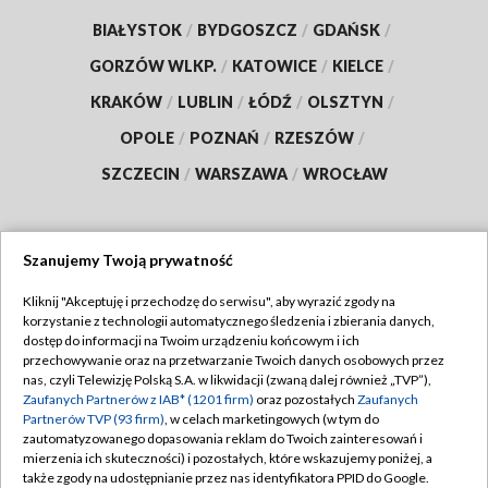
BIAŁYSTOK
/
BYDGOSZCZ
/
GDAŃSK
/
GORZÓW WLKP.
/
KATOWICE
/
KIELCE
/
KRAKÓW
/
LUBLIN
/
ŁÓDŹ
/
OLSZTYN
/
OPOLE
/
POZNAŃ
/
RZESZÓW
/
SZCZECIN
/
WARSZAWA
/
WROCŁAW
Szanujemy Twoją prywatność
Dołącz do nas:
Kliknij "Akceptuję i przechodzę do serwisu", aby wyrazić zgody na
korzystanie z technologii automatycznego śledzenia i zbierania danych,
TVP
dostęp do informacji na Twoim urządzeniu końcowym i ich
Abonament TVP
przechowywanie oraz na przetwarzanie Twoich danych osobowych przez
Regulamin TVP
nas, czyli Telewizję Polską S.A. w likwidacji (zwaną dalej również „TVP”),
Emisja w TVP
Polityka prywatności
Zaufanych Partnerów z IAB* (1201 firm)
oraz pozostałych
Zaufanych
Partnerów TVP (93 firm)
, w celach marketingowych (w tym do
Centrum informacji TVP
Moje zgody
zautomatyzowanego dopasowania reklam do Twoich zainteresowań i
mierzenia ich skuteczności) i pozostałych, które wskazujemy poniżej, a
Naziemna Telewizja Cyfrowa
Pomoc
także zgody na udostępnianie przez nas identyfikatora PPID do Google.