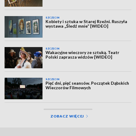
SZCZECIN
Kobiety i sztuka w Starej Rzeźni. Ruszyła
wystawa „Śledź mnie” [WIDEO]
SZCZECIN
Wakacyjne wieczory ze sztuką. Teatr
Polski zaprasza widzów [WIDEO]
SZCZECIN
Pięć dni, pięć seansów. Początek Dąbskich
Wieczorów Filmowych
ZOBACZ WIĘCEJ