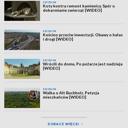
SZCZECIN
Koty kontra remont kamienicy. Spór o
dokarmianie zwierząt [WIDEO]
SZCZECIN
Kościno przeciw inwestycji. Obawy o hałas
i drogi [WIDEO]
SZCZECIN
Wrócili do domu. Po pożarze jest nadzieja
[WIDEO]
SZCZECIN
Walka o Alt Buchholz. Petycja
mieszkańców [WIDEO]
ZOBACZ WIĘCEJ