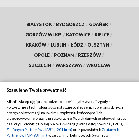
BIAŁYSTOK
/
BYDGOSZCZ
/
GDAŃSK
/
GORZÓW WLKP.
/
KATOWICE
/
KIELCE
/
KRAKÓW
/
LUBLIN
/
ŁÓDŹ
/
OLSZTYN
/
OPOLE
/
POZNAŃ
/
RZESZÓW
/
SZCZECIN
/
WARSZAWA
/
WROCŁAW
Szanujemy Twoją prywatność
Dołącz do nas:
Kliknij "Akceptuję i przechodzę do serwisu", aby wyrazić zgody na
korzystanie z technologii automatycznego śledzenia i zbierania danych,
TVP
dostęp do informacji na Twoim urządzeniu końcowym i ich
Abonament TVP
przechowywanie oraz na przetwarzanie Twoich danych osobowych przez
Regulamin TVP
nas, czyli Telewizję Polską S.A. w likwidacji (zwaną dalej również „TVP”),
Emisja w TVP
Polityka prywatności
Zaufanych Partnerów z IAB* (1201 firm)
oraz pozostałych
Zaufanych
Partnerów TVP (93 firm)
, w celach marketingowych (w tym do
Centrum informacji TVP