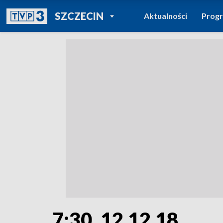
POWRÓT DO
SZCZECIN
Aktualności
Prog
TVP REGIONY
7:30, 12.12.18