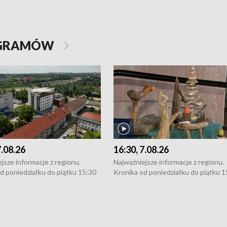
OGRAMÓW
7.08.26
16:30, 7.08.26
jsze informacje z regionu.
Najważniejsze informacje z regionu.
d poniedziałku do piątku 15:30
Kronika od poniedziałku do piątku 1
16:30 (+ rozmowa), 18:30, 21:30.
(flesz), 16:30 (+ rozmowa), 18:30, 21
y i święta 15:30 i 16:30
W weekendy i święta 15:30 i 16:30
8:30 i 21:30. Dziennikarze czekają
(flesz), 18:30 i 21:30. Dziennikarze c
a zgłoszenia: Szczecin - tel. 91-
na Państwa zgłoszenia: Szczecin - te
0, Koszalin - tel. 94-34-50-054,
4 8-10-400, Koszalin - tel. 94-34-50