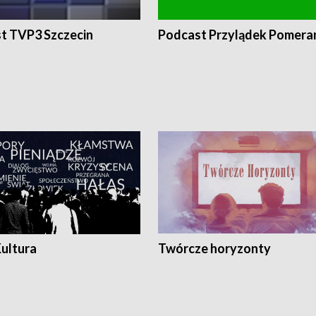
t TVP3 Szczecin
Podcast Przylądek Pomera
Kultura
Twórcze horyzonty