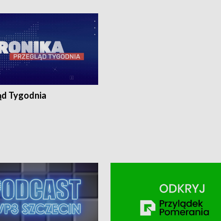
ronika@tvp.pl.
e-mail: kronika@tvp.pl.
ąd Tygodnia