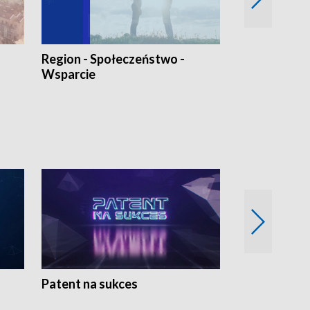
Region - Społeczeństwo -
Bez Barier
Wsparcie
Patent na sukces
Rolnictwo w 