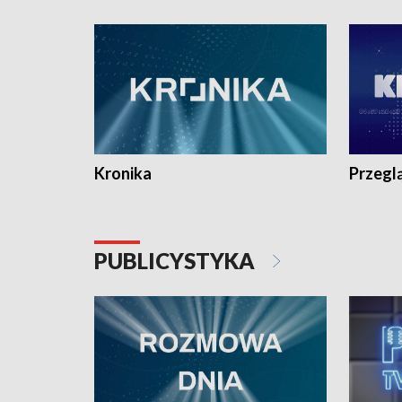
e-mail: kronika@tvp.pl.
e-mail: k
Kronika
Przegl
PUBLICYSTYKA