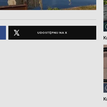
UDOSTĘPNIJ NA X
K
K