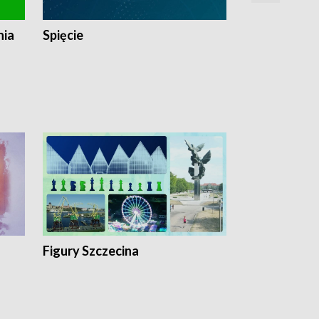
nia
Spięcie
Niedziałkow
Figury Szczecina