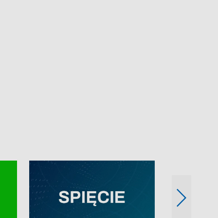
e-mail: kronika@tvp.pl.
e-mail: kronika@t