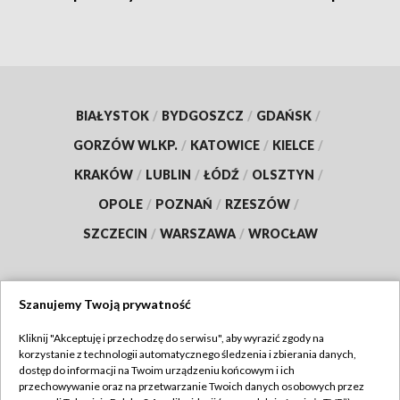
BIAŁYSTOK
/
BYDGOSZCZ
/
GDAŃSK
/
GORZÓW WLKP.
/
KATOWICE
/
KIELCE
/
KRAKÓW
/
LUBLIN
/
ŁÓDŹ
/
OLSZTYN
/
OPOLE
/
POZNAŃ
/
RZESZÓW
/
SZCZECIN
/
WARSZAWA
/
WROCŁAW
Szanujemy Twoją prywatność
Dołącz do nas:
Kliknij "Akceptuję i przechodzę do serwisu", aby wyrazić zgody na
korzystanie z technologii automatycznego śledzenia i zbierania danych,
TVP
dostęp do informacji na Twoim urządzeniu końcowym i ich
Abonament TVP
przechowywanie oraz na przetwarzanie Twoich danych osobowych przez
Regulamin TVP