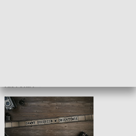
Z indeksem w ręku
Droga po suk
HISTORIA