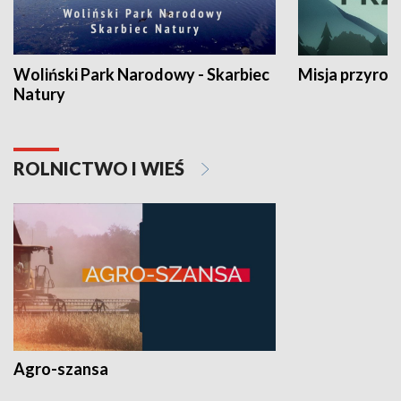
Woliński Park Narodowy - Skarbiec
Misja przyrod
Natury
ROLNICTWO I WIEŚ
Agro-szansa