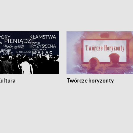
Kultura
Twórcze horyzonty