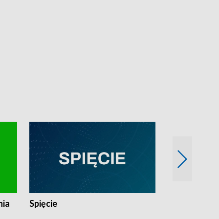
nia
Spięcie
Niedziałkow