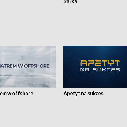
Barka
rem w offshore
Apetyt na sukces