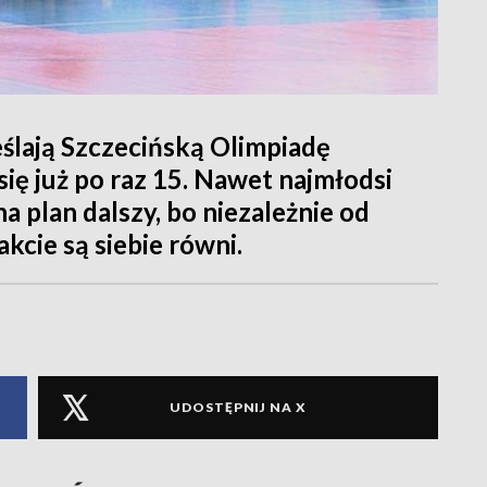
eślają Szczecińską Olimpiadę
się już po raz 15. Nawet najmłodsi
na plan dalszy, bo niezależnie od
akcie są siebie równi.
UDOSTĘPNIJ NA X