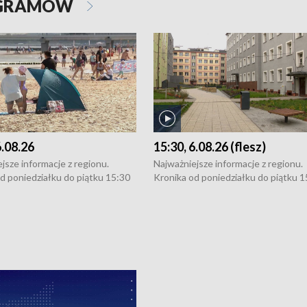
OGRAMÓW
6.08.26
15:30, 6.08.26 (flesz)
jsze informacje z regionu.
Najważniejsze informacje z regionu.
d poniedziałku do piątku 15:30
Kronika od poniedziałku do piątku 1
16:30 (+ rozmowa), 18:30, 21:30.
(flesz), 16:30 (+ rozmowa), 18:30, 21
y i święta 15:30 i 16:30
W weekendy i święta 15:30 i 16:30
8:30 i 21:30. Dziennikarze czekają
(flesz), 18:30 i 21:30. Dziennikarze c
a zgłoszenia: Szczecin - tel. 91-
na Państwa zgłoszenia: Szczecin - te
0, Koszalin - tel. 94-34-50-054,
4 8-10-400, Koszalin - tel. 94-34-50
ronika@tvp.pl.
e-mail: kronika@tvp.pl.