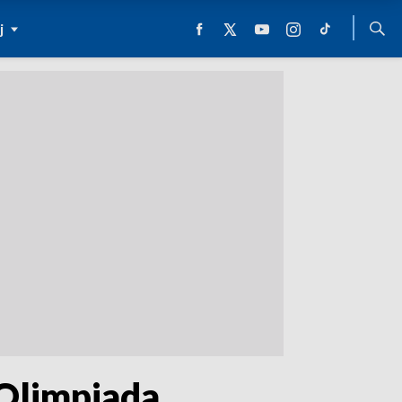
j
 Olimpiada