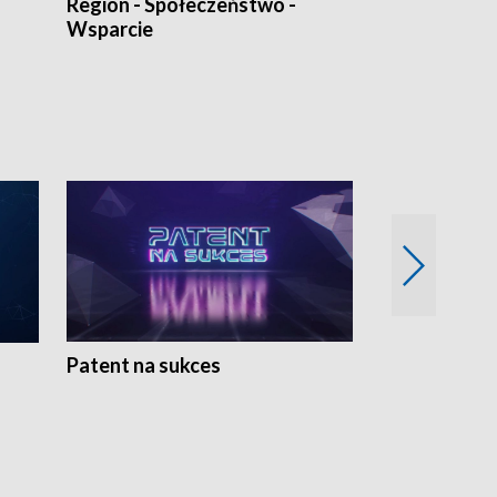
Region - Społeczeństwo -
Bez Barier
Wsparcie
Patent na sukces
Rolnictwo w 