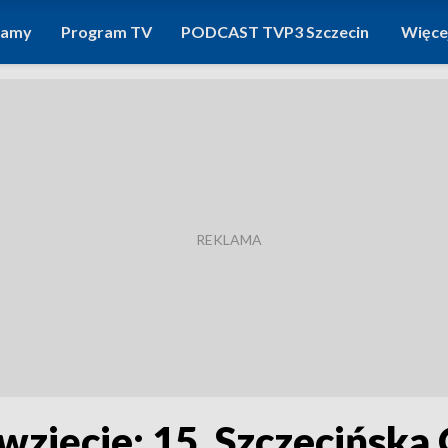
ramy
Program TV
PODCAST TVP3 Szczecin
Więce
zięcie: 15. Szczecińska