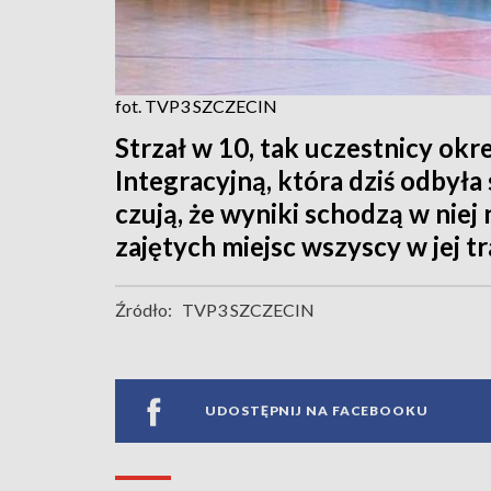
fot. TVP3 SZCZECIN
Strzał w 10, tak uczestnicy okr
Integracyjną, która dziś odbyła 
czują, że wyniki schodzą w niej 
zajętych miejsc wszyscy w jej tr
Źródło:
TVP3 SZCZECIN
UDOSTĘPNIJ NA FACEBOOKU