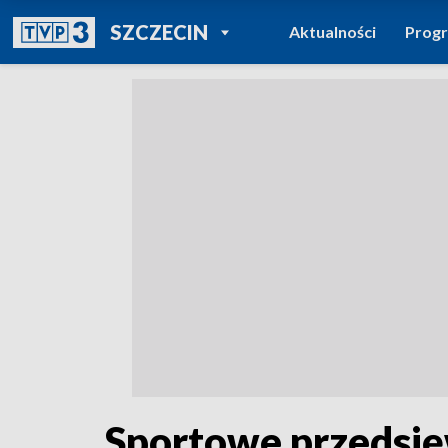
POWRÓT DO
SZCZECIN
Aktualności
Prog
TVP REGIONY
Sportowe przedsięw