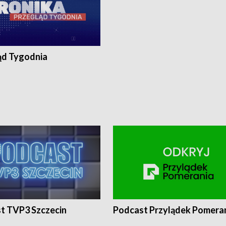
ąd Tygodnia
t TVP3 Szczecin
Podcast Przylądek Pomera