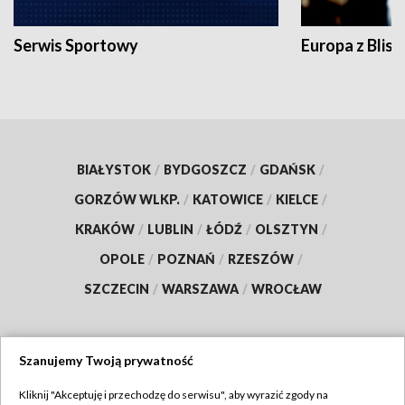
Serwis Sportowy
Europa z Blisk
BIAŁYSTOK
/
BYDGOSZCZ
/
GDAŃSK
/
GORZÓW WLKP.
/
KATOWICE
/
KIELCE
/
KRAKÓW
/
LUBLIN
/
ŁÓDŹ
/
OLSZTYN
/
OPOLE
/
POZNAŃ
/
RZESZÓW
/
SZCZECIN
/
WARSZAWA
/
WROCŁAW
Szanujemy Twoją prywatność
Dołącz do nas:
Kliknij "Akceptuję i przechodzę do serwisu", aby wyrazić zgody na