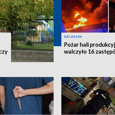
SZCZECIN
Pożar hali produkcy
czy
walczyło 16 zastęp