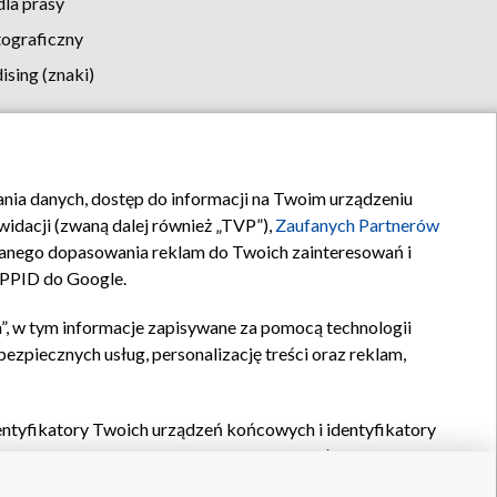
la prasy
tograficzny
sing (znaki)
klamy
Kontakt
rania danych, dostęp do informacji na Twoim urządzeniu
idacji (zwaną dalej również „TVP”),
Zaufanych Partnerów
anego dopasowania reklam do Twoich zainteresowań i
a PPID do Google.
”, w tym informacje zapisywane za pomocą technologii
zpiecznych usług, personalizację treści oraz reklam,
identyfikatory Twoich urządzeń końcowych i identyfikatory
P,
Zaufanych Partnerów z IAB
oraz pozostałych
Zaufanych
 wyboru podstawowych reklam, wyboru spersonalizowanych