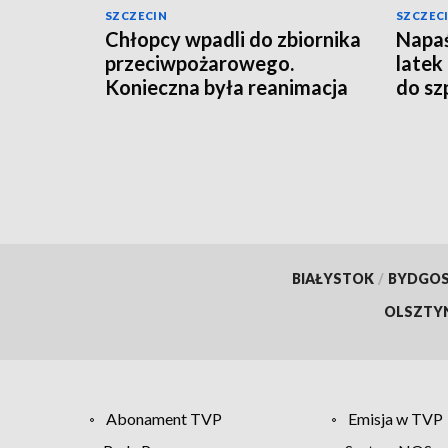
SZCZECIN
SZCZEC
Chłopcy wpadli do zbiornika
Napaś
przeciwpożarowego.
latek
Konieczna była reanimacja
do sz
[AKT
BIAŁYSTOK
/
BYDGO
OLSZTY
Abonament TVP
Emisja w TVP