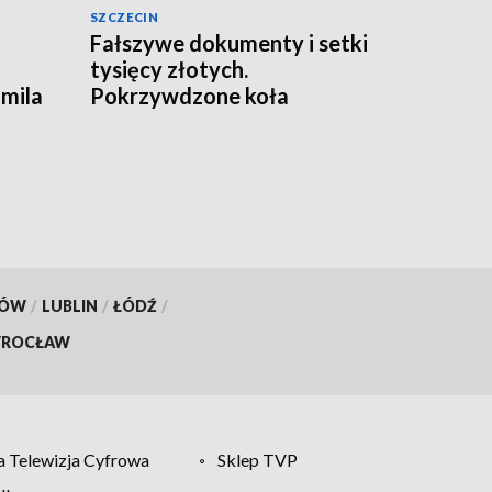
SZCZECIN
a
Fałszywe dokumenty i setki
ć
tysięcy złotych.
omila
Pokrzywdzone koła
łowieckie
KÓW
/
LUBLIN
/
ŁÓDŹ
/
ROCŁAW
 Telewizja Cyfrowa
Sklep TVP