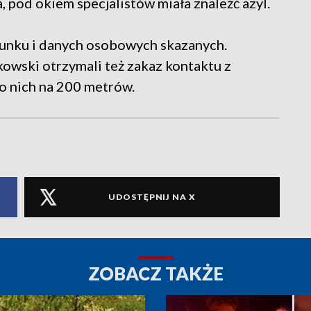
 pod okiem specjalistów miała znaleźć azyl.
runku i danych osobowych skazanych.
wski otrzymali też zakaz kontaktu z
 do nich na 200 metrów.
UDOSTĘPNIJ NA X
ZOBACZ TAKŻE