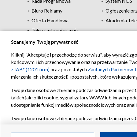
Rada Programowa
System NOS
Biuro Reklamy
Ogłoszenie pr
Oferta Handlowa
Akademia Tele
Telegazeta ogłoszenia
Szanujemy Twoją prywatność
Regulamin TVP
Kliknij "Akceptuję i przechodzę do serwisu", aby wyrazić zg
końcowym i ich przechowywanie oraz na przetwarzanie Twoich
z IAB* (1201 firm)
oraz pozostałych
Zaufanych Partnerów T
mierzenia ich skuteczności) i pozostałych, które wskazujemy
Twoje dane osobowe zbierane podczas odwiedzania przez 
takich jak: pliki cookie, sygnalizatory WWW lub innych pod
udostępnianie funkcji mediów społecznościowych oraz anali
Twoje dane osobowe zbierane podczas odwiedzania przez 
plików cookie, informacje o Twoich wyszukiwaniach w serwi
Partnerów TVP
dla realizacji następujących celów i funkc