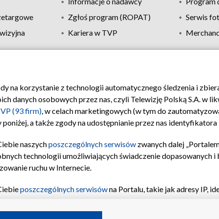
Informacje o nadawcy
Program d
zetargowe
Zgłoś program (ROPAT)
Serwis fo
wizyjna
Kariera w TVP
Merchandi
Polityka prywatności
Moje zgody
Pomoc
Biuro re
ody na korzystanie z technologii automatycznego śledzenia i zbie
 danych osobowych przez nas, czyli Telewizję Polską S.A. w likw
VP (93 firm)
, w celach marketingowych (w tym do zautomatyzow
 poniżej, a także zgody na udostępnianie przez nas identyfikator
Ciebie naszych
poszczególnych serwisów
zwanych dalej „Portalem
obnych technologii umożliwiających świadczenie dopasowanych i be
zowanie ruchu w Internecie.
Ciebie
poszczególnych serwisów
na Portalu, takie jak adresy IP, 
sach Portalu czy historia odwiedzin będą przetwarzane przez TV
ji: przechowywania informacji na urządzeniu lub dostęp do nich,
©2026 Telewizja Polska S.A. w likwidacji