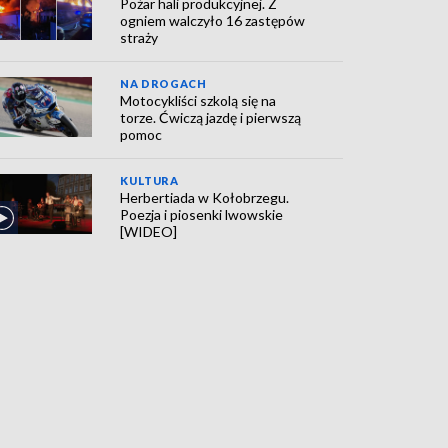
Pożar hali produkcyjnej. Z
ogniem walczyło 16 zastępów
straży
NA DROGACH
Motocykliści szkolą się na
torze. Ćwiczą jazdę i pierwszą
pomoc
KULTURA
Herbertiada w Kołobrzegu.
Poezja i piosenki lwowskie
[WIDEO]