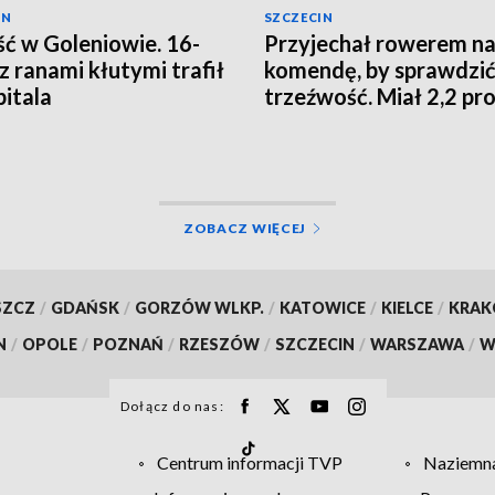
IN
SZCZECIN
ć w Goleniowie. 16-
Przyjechał rowerem n
 z ranami kłutymi trafił
komendę, by sprawdzi
pitala
trzeźwość. Miał 2,2 pr
UALIZACJA]
ZOBACZ WIĘCEJ
SZCZ
/
GDAŃSK
/
GORZÓW WLKP.
/
KATOWICE
/
KIELCE
/
KRA
N
/
OPOLE
/
POZNAŃ
/
RZESZÓW
/
SZCZECIN
/
WARSZAWA
/
W
Dołącz do nas:
Centrum informacji TVP
Naziemna