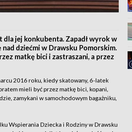
lat dla jej konkubenta. Zapadł wyrok w
ię nad dziećmi w Drawsku Pomorskim.
przez matkę bici i zastraszani, a przez
rcu 2016 roku, kiedy skatowany, 6-latek
 bratem mieli być przez matkę bici, kopani,
odzie, zamykani w samochodowym bagażniku,
dku Wspierania Dziecka i Rodziny w Drawsku