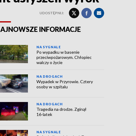
UDOSTĘPNIJ:
AJNOWSZE INFORMACJE
NA SYGNALE
Po wypadku w basenie
przeciwpożarowym. Chłopiec
walczy o życie
NA DROGACH
Wypadek w Przyrowie. Cztery
osoby w szpitalu
NA DROGACH
Tragedia na drodze. Zginął
16-latek
NA SYGNALE