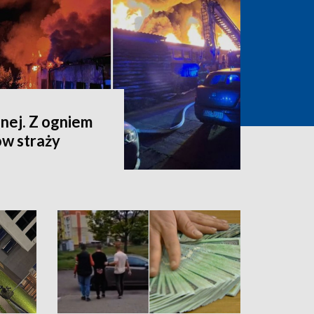
jnej. Z ogniem
ów straży