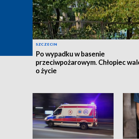
SZCZECIN
Po wypadku w basenie
przeciwpożarowym. Chłopiec wal
o życie