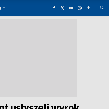
j
ent usłyszeli wyrok