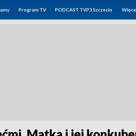
ramy
Program TV
PODCAST TVP3 Szczecin
Więce
ećmi. Matka i jej konkub