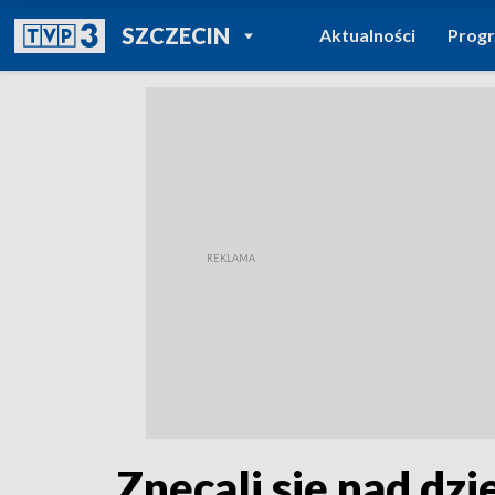
POWRÓT DO
SZCZECIN
Aktualności
Prog
TVP REGIONY
Znęcali się nad dzi