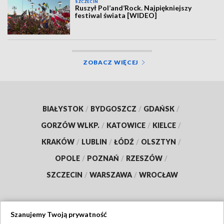
SZCZECIN
Ruszył Pol’and’Rock. Najpiękniejszy
festiwal świata [WIDEO]
ZOBACZ WIĘCEJ
BIAŁYSTOK
/
BYDGOSZCZ
/
GDAŃSK
/
GORZÓW WLKP.
/
KATOWICE
/
KIELCE
/
KRAKÓW
/
LUBLIN
/
ŁÓDŹ
/
OLSZTYN
/
OPOLE
/
POZNAŃ
/
RZESZÓW
/
SZCZECIN
/
WARSZAWA
/
WROCŁAW
Szanujemy Twoją prywatność
Dołącz do nas: