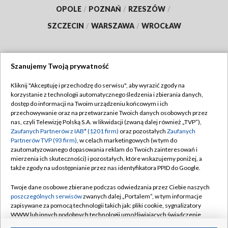
OPOLE
/
POZNAŃ
/
RZESZÓW
/
SZCZECIN
/
WARSZAWA
/
WROCŁAW
Szanujemy Twoją prywatność
Dołącz do nas:
Kliknij "Akceptuję i przechodzę do serwisu", aby wyrazić zgody na
korzystanie z technologii automatycznego śledzenia i zbierania danych,
TVP
dostęp do informacji na Twoim urządzeniu końcowym i ich
Abonament TVP
przechowywanie oraz na przetwarzanie Twoich danych osobowych przez
Regulamin TVP
nas, czyli Telewizję Polską S.A. w likwidacji (zwaną dalej również „TVP”),
Emisja w TVP
Polityka prywatności
Zaufanych Partnerów z IAB* (1201 firm)
oraz pozostałych
Zaufanych
Partnerów TVP (93 firm)
, w celach marketingowych (w tym do
Centrum informacji TVP
Moje zgody
zautomatyzowanego dopasowania reklam do Twoich zainteresowań i
mierzenia ich skuteczności) i pozostałych, które wskazujemy poniżej, a
Naziemna Telewizja Cyfrowa
Pomoc
także zgody na udostępnianie przez nas identyfikatora PPID do Google.
Sklep TVP
Biuro reklamy
Twoje dane osobowe zbierane podczas odwiedzania przez Ciebie naszych
Rada Programowa
Kontakt
poszczególnych serwisów
zwanych dalej „Portalem”, w tym informacje
zapisywane za pomocą technologii takich jak: pliki cookie, sygnalizatory
System NOS
WWW lub innych podobnych technologii umożliwiających świadczenie
dopasowanych i bezpiecznych usług, personalizację treści oraz reklam,
Informacje o nadawcy