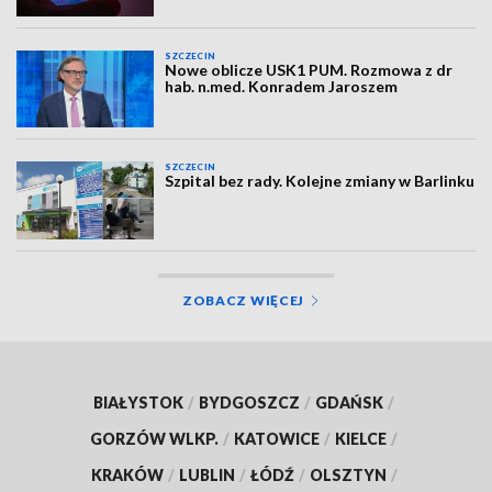
SZCZECIN
Nowe oblicze USK1 PUM. Rozmowa z dr
hab. n.med. Konradem Jaroszem
SZCZECIN
Szpital bez rady. Kolejne zmiany w Barlinku
ZOBACZ WIĘCEJ
BIAŁYSTOK
/
BYDGOSZCZ
/
GDAŃSK
/
GORZÓW WLKP.
/
KATOWICE
/
KIELCE
/
KRAKÓW
/
LUBLIN
/
ŁÓDŹ
/
OLSZTYN
/