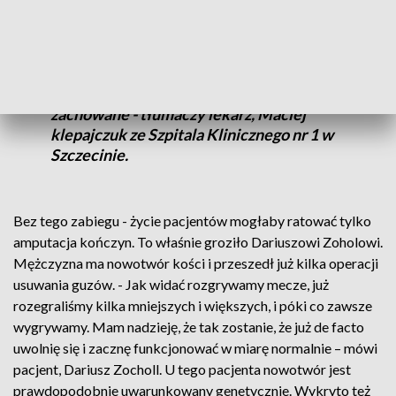
stopniu poruszanie się czy wykonywanie
codziennych czynności, dlatego staramy
się wyjść naprzeciw potrzebom pacjenta i
odtworzyć w taki sposób ubytek powstały
po resekcji, żeby te funkcje zostały
zachowane - tłumaczy lekarz, Maciej
klepajczuk ze Szpitala Klinicznego nr 1 w
Szczecinie.
Bez tego zabiegu - życie pacjentów mogłaby ratować tylko
amputacja kończyn. To właśnie groziło Dariuszowi Zoholowi.
Mężczyzna ma nowotwór kości i przeszedł już kilka operacji
usuwania guzów. - Jak widać rozgrywamy mecze, już
rozegraliśmy kilka mniejszych i większych, i póki co zawsze
wygrywamy. Mam nadzieję, że tak zostanie, że już de facto
uwolnię się i zacznę funkcjonować w miarę normalnie – mówi
pacjent, Dariusz Zocholl. U tego pacjenta nowotwór jest
prawdopodobnie uwarunkowany genetycznie. Wykryto też