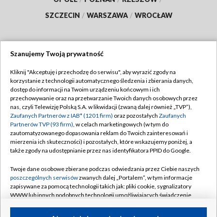
SZCZECIN
/
WARSZAWA
/
WROCŁAW
Szanujemy Twoją prywatność
Dołącz do nas:
Kliknij "Akceptuję i przechodzę do serwisu", aby wyrazić zgody na
korzystanie z technologii automatycznego śledzenia i zbierania danych,
TVP
dostęp do informacji na Twoim urządzeniu końcowym i ich
Abonament TVP
przechowywanie oraz na przetwarzanie Twoich danych osobowych przez
Regulamin TVP
nas, czyli Telewizję Polską S.A. w likwidacji (zwaną dalej również „TVP”),
Emisja w TVP
Polityka prywatności
Zaufanych Partnerów z IAB* (1201 firm)
oraz pozostałych
Zaufanych
Partnerów TVP (93 firm)
, w celach marketingowych (w tym do
Centrum informacji TVP
Moje zgody
zautomatyzowanego dopasowania reklam do Twoich zainteresowań i
mierzenia ich skuteczności) i pozostałych, które wskazujemy poniżej, a
Naziemna Telewizja Cyfrowa
Pomoc
także zgody na udostępnianie przez nas identyfikatora PPID do Google.
Sklep TVP
Biuro reklamy
Twoje dane osobowe zbierane podczas odwiedzania przez Ciebie naszych
Rada Programowa
Kontakt
poszczególnych serwisów
zwanych dalej „Portalem”, w tym informacje
zapisywane za pomocą technologii takich jak: pliki cookie, sygnalizatory
System NOS
WWW lub innych podobnych technologii umożliwiających świadczenie
dopasowanych i bezpiecznych usług, personalizację treści oraz reklam,
Informacje o nadawcy
Kanały
udostępnianie funkcji mediów społecznościowych oraz analizowanie