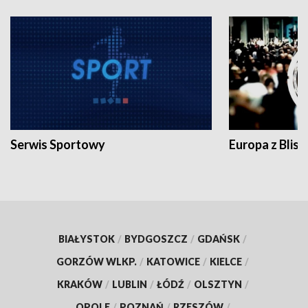
Serwis Sportowy
Europa z Blisk
BIAŁYSTOK
/
BYDGOSZCZ
/
GDAŃSK
/
GORZÓW WLKP.
/
KATOWICE
/
KIELCE
/
KRAKÓW
/
LUBLIN
/
ŁÓDŹ
/
OLSZTYN
/
OPOLE
/
POZNAŃ
/
RZESZÓW
/