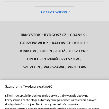
ZOBACZ WIĘCEJ
BIAŁYSTOK
/
BYDGOSZCZ
/
GDAŃSK
/
GORZÓW WLKP.
/
KATOWICE
/
KIELCE
/
KRAKÓW
/
LUBLIN
/
ŁÓDŹ
/
OLSZTYN
/
OPOLE
/
POZNAŃ
/
RZESZÓW
/
SZCZECIN
/
WARSZAWA
/
WROCŁAW
Szanujemy Twoją prywatność
Dołącz do nas:
Kliknij "Akceptuję i przechodzę do serwisu", aby wyrazić zgody na
korzystanie z technologii automatycznego śledzenia i zbierania danych,
TVP
dostęp do informacji na Twoim urządzeniu końcowym i ich
Abonament TVP
przechowywanie oraz na przetwarzanie Twoich danych osobowych przez