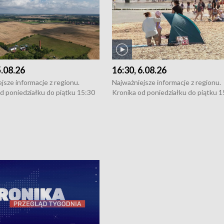
5.08.26
16:30, 6.08.26
jsze informacje z regionu.
Najważniejsze informacje z regionu.
d poniedziałku do piątku 15:30
Kronika od poniedziałku do piątku 1
16:30 (+ rozmowa), 18:30, 21:30.
(flesz), 16:30 (+ rozmowa), 18:30, 21
y i święta 15:30 i 16:30
W weekendy i święta 15:30 i 16:30
8:30 i 21:30. Dziennikarze czekają
(flesz), 18:30 i 21:30. Dziennikarze c
a zgłoszenia: Szczecin - tel. 91-
na Państwa zgłoszenia: Szczecin - te
0, Koszalin - tel. 94-34-50-054,
4 8-10-400, Koszalin - tel. 94-34-50
ronika@tvp.pl.
e-mail: kronika@tvp.pl.