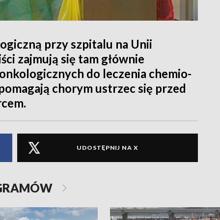
giczną przy szpitalu na Unii
iści zajmują się tam głównie
nkologicznych do leczenia chemio-
 pomagają chorym ustrzec się przed
rcem.
UDOSTĘPNIJ NA X
OGRAMÓW