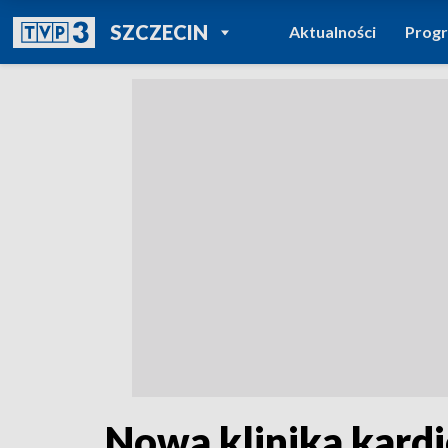
POWRÓT DO
SZCZECIN
Aktualności
Prog
TVP REGIONY
Nowa klinika kardi