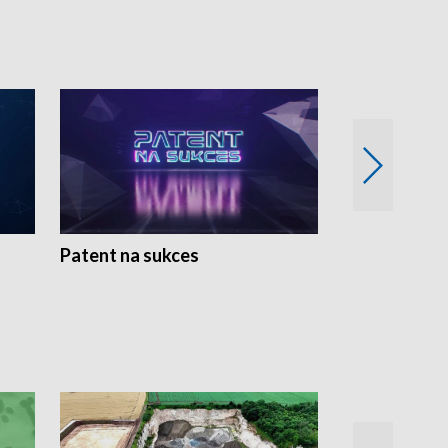
Patent na sukces
Rolnictwo w 