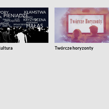
Kultura
Twórcze horyzonty