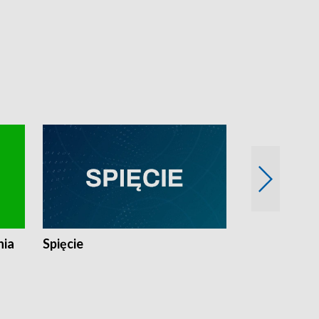
nia
Spięcie
Niedziałkow