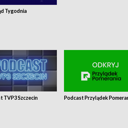
ąd Tygodnia
t TVP3 Szczecin
Podcast Przylądek Pomera