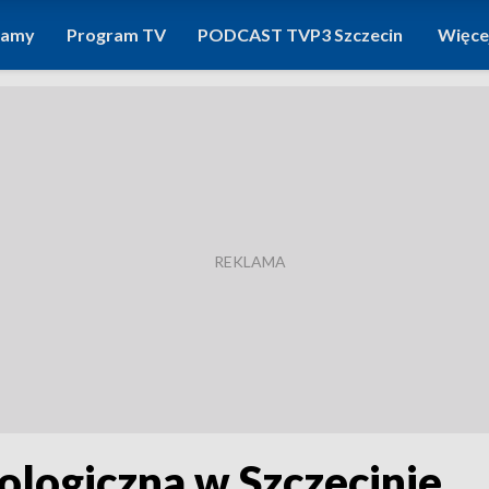
ramy
Program TV
PODCAST TVP3 Szczecin
Więce
ologiczna w Szczecinie