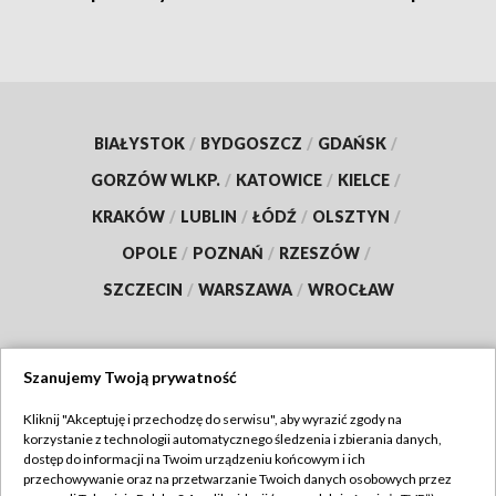
BIAŁYSTOK
/
BYDGOSZCZ
/
GDAŃSK
/
GORZÓW WLKP.
/
KATOWICE
/
KIELCE
/
KRAKÓW
/
LUBLIN
/
ŁÓDŹ
/
OLSZTYN
/
OPOLE
/
POZNAŃ
/
RZESZÓW
/
SZCZECIN
/
WARSZAWA
/
WROCŁAW
Szanujemy Twoją prywatność
Dołącz do nas:
Kliknij "Akceptuję i przechodzę do serwisu", aby wyrazić zgody na
korzystanie z technologii automatycznego śledzenia i zbierania danych,
TVP
dostęp do informacji na Twoim urządzeniu końcowym i ich
Abonament TVP
przechowywanie oraz na przetwarzanie Twoich danych osobowych przez
Regulamin TVP