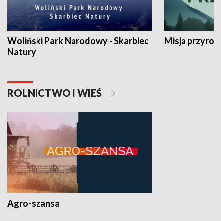
Woliński Park Narodowy - Skarbiec
Misja przyrod
Natury
ROLNICTWO I WIEŚ
Agro-szansa