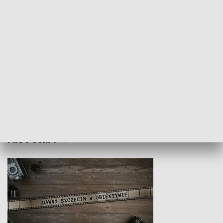
Z indeksem w ręku
Droga po suk
HISTORIA