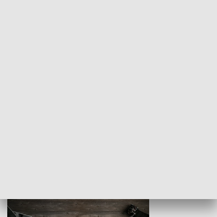
Z indeksem w ręku
Droga po suk
HISTORIA