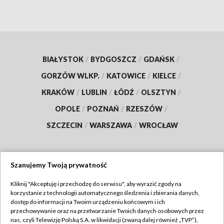
BIAŁYSTOK
/
BYDGOSZCZ
/
GDAŃSK
/
GORZÓW WLKP.
/
KATOWICE
/
KIELCE
/
KRAKÓW
/
LUBLIN
/
ŁÓDŹ
/
OLSZTYN
/
OPOLE
/
POZNAŃ
/
RZESZÓW
/
SZCZECIN
/
WARSZAWA
/
WROCŁAW
Szanujemy Twoją prywatność
Dołącz do nas:
Kliknij "Akceptuję i przechodzę do serwisu", aby wyrazić zgody na
korzystanie z technologii automatycznego śledzenia i zbierania danych,
TVP
dostęp do informacji na Twoim urządzeniu końcowym i ich
Abonament TVP
przechowywanie oraz na przetwarzanie Twoich danych osobowych przez
Regulamin TVP
nas, czyli Telewizję Polską S.A. w likwidacji (zwaną dalej również „TVP”),