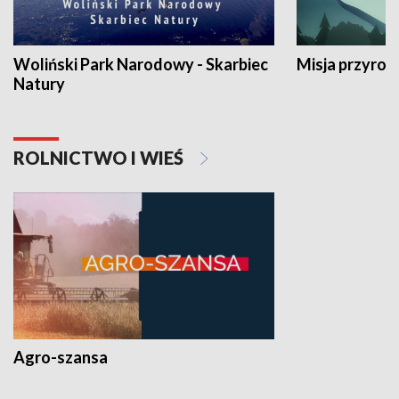
Woliński Park Narodowy - Skarbiec
Misja przyrod
Natury
ROLNICTWO I WIEŚ
Agro-szansa