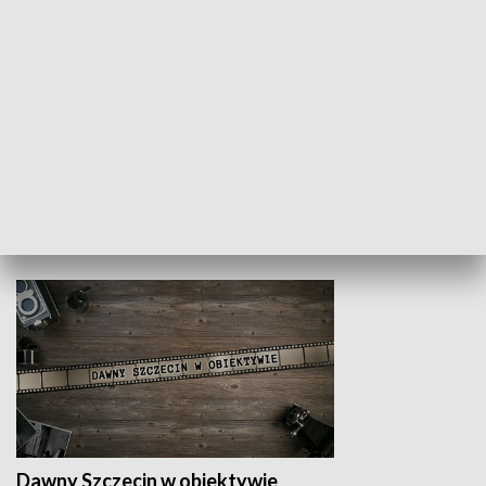
Z indeksem w ręku
Droga po suk
HISTORIA
Dawny Szczecin w obiektywie