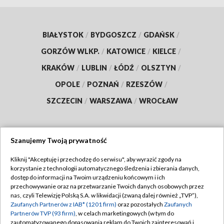
BIAŁYSTOK
/
BYDGOSZCZ
/
GDAŃSK
/
GORZÓW WLKP.
/
KATOWICE
/
KIELCE
/
KRAKÓW
/
LUBLIN
/
ŁÓDŹ
/
OLSZTYN
/
OPOLE
/
POZNAŃ
/
RZESZÓW
/
SZCZECIN
/
WARSZAWA
/
WROCŁAW
Szanujemy Twoją prywatność
Dołącz do nas:
Kliknij "Akceptuję i przechodzę do serwisu", aby wyrazić zgody na
korzystanie z technologii automatycznego śledzenia i zbierania danych,
TVP
dostęp do informacji na Twoim urządzeniu końcowym i ich
Abonament TVP
przechowywanie oraz na przetwarzanie Twoich danych osobowych przez
Regulamin TVP
nas, czyli Telewizję Polską S.A. w likwidacji (zwaną dalej również „TVP”),
Emisja w TVP
Polityka prywatności
Zaufanych Partnerów z IAB* (1201 firm)
oraz pozostałych
Zaufanych
Partnerów TVP (93 firm)
, w celach marketingowych (w tym do
Centrum informacji TVP
Moje zgody
zautomatyzowanego dopasowania reklam do Twoich zainteresowań i