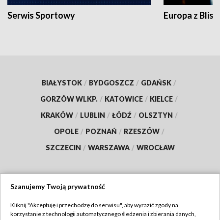
Serwis Sportowy
Europa z Blisk
BIAŁYSTOK
/
BYDGOSZCZ
/
GDAŃSK
/
GORZÓW WLKP.
/
KATOWICE
/
KIELCE
/
KRAKÓW
/
LUBLIN
/
ŁÓDŹ
/
OLSZTYN
/
OPOLE
/
POZNAŃ
/
RZESZÓW
/
SZCZECIN
/
WARSZAWA
/
WROCŁAW
Szanujemy Twoją prywatność
Dołącz do nas:
Kliknij "Akceptuję i przechodzę do serwisu", aby wyrazić zgody na
korzystanie z technologii automatycznego śledzenia i zbierania danych,
TVP