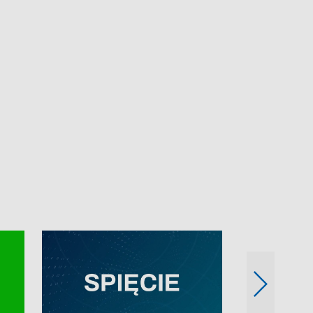
e-mail: kronika@tvp.pl.
e-mail: kronika@t