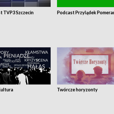
t TVP3 Szczecin
Podcast Przylądek Pomera
Kultura
Twórcze horyzonty