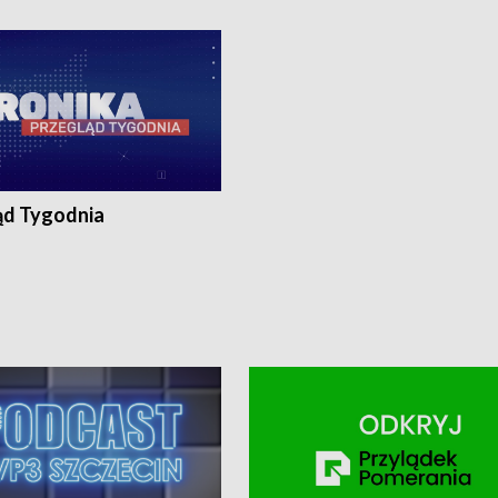
ronika@tvp.pl.
e-mail: kronika@tvp.pl.
ąd Tygodnia