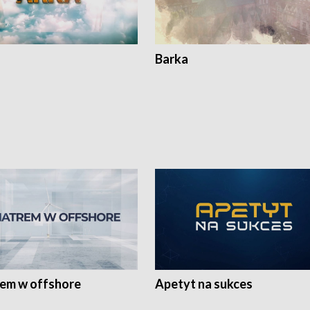
Barka
rem w offshore
Apetyt na sukces