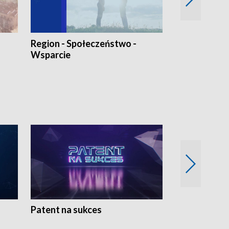
Region - Społeczeństwo -
Bez Barier
Wsparcie
Patent na sukces
Rolnictwo w 