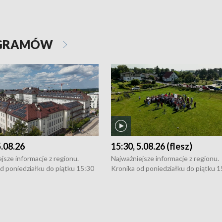
OGRAMÓW
5.08.26
15:30, 5.08.26 (flesz)
jsze informacje z regionu.
Najważniejsze informacje z regionu.
d poniedziałku do piątku 15:30
Kronika od poniedziałku do piątku 1
16:30 (+ rozmowa), 18:30, 21:30.
(flesz), 16:30 (+ rozmowa), 18:30, 21
y i święta 15:30 i 16:30
W weekendy i święta 15:30 i 16:30
8:30 i 21:30. Dziennikarze czekają
(flesz), 18:30 i 21:30. Dziennikarze c
a zgłoszenia: Szczecin - tel. 91-
na Państwa zgłoszenia: Szczecin - te
0, Koszalin - tel. 94-34-50-054,
4 8-10-400, Koszalin - tel. 94-34-50