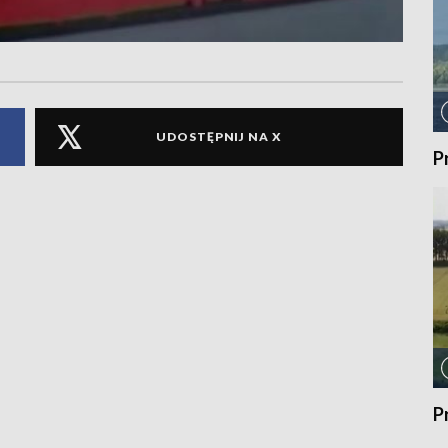
UDOSTĘPNIJ NA X
P
P