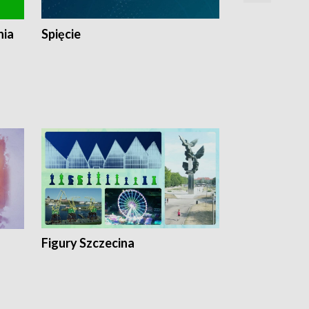
nia
Spięcie
Niedziałkow
Figury Szczecina