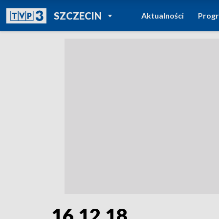
POWRÓT DO
SZCZECIN
Aktualności
Prog
TVP REGIONY
16.12.18