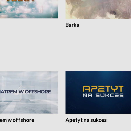
Barka
rem w offshore
Apetyt na sukces