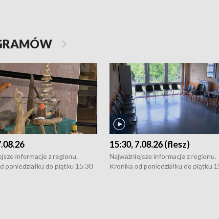
OGRAMÓW
7.08.26
15:30, 7.08.26 (flesz)
jsze informacje z regionu.
Najważniejsze informacje z regionu.
d poniedziałku do piątku 15:30
Kronika od poniedziałku do piątku 1
16:30 (+ rozmowa), 18:30, 21:30.
(flesz), 16:30 (+ rozmowa), 18:30, 21
y i święta 15:30 i 16:30
W weekendy i święta 15:30 i 16:30
8:30 i 21:30. Dziennikarze czekają
(flesz), 18:30 i 21:30. Dziennikarze c
a zgłoszenia: Szczecin - tel. 91-
na Państwa zgłoszenia: Szczecin - te
0, Koszalin - tel. 94-34-50-054,
4 8-10-400, Koszalin - tel. 94-34-50