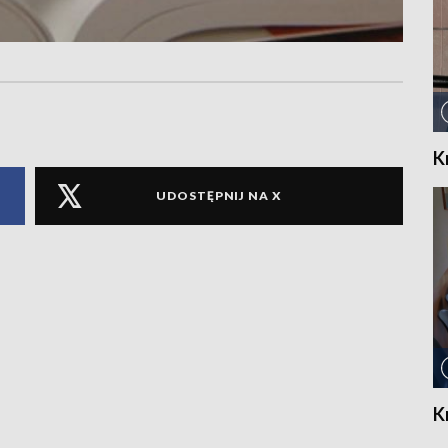
K
UDOSTĘPNIJ NA X
K