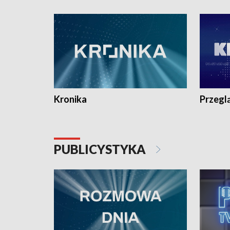
e-mail: kronika@tvp.pl.
e-mail: k
Kronika
Przegl
PUBLICYSTYKA