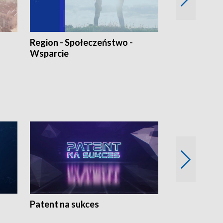
Region - Społeczeństwo -
Bez Barier
Wsparcie
Patent na sukces
Rolnictwo w 