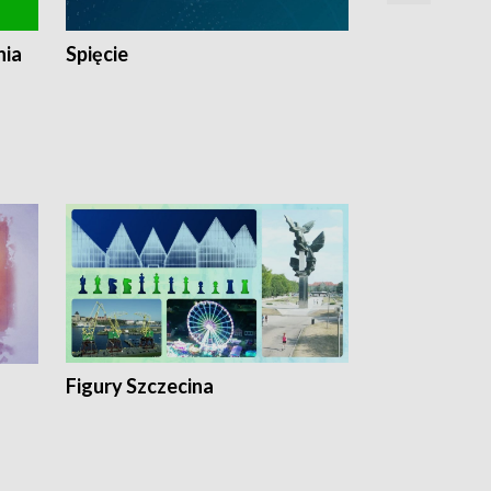
nia
Spięcie
Niedziałkow
Figury Szczecina