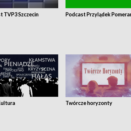
t TVP3 Szczecin
Podcast Przylądek Pomera
Kultura
Twórcze horyzonty