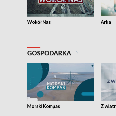
Wokół Nas
Arka
GOSPODARKA
Morski Kompas
Z wiat