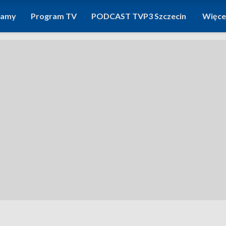
ramy
Program TV
PODCAST TVP3 Szczecin
Więce