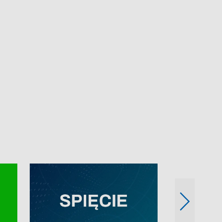
e-mail: kronika@tvp.pl.
e-mail: kronika@t