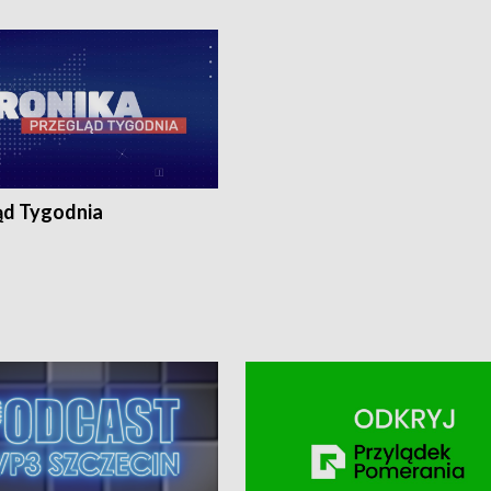
ronika@tvp.pl.
e-mail: kronika@tvp.pl.
ąd Tygodnia