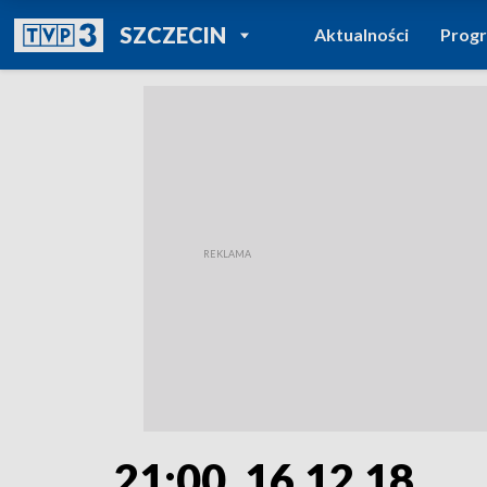
POWRÓT DO
SZCZECIN
Aktualności
Prog
TVP REGIONY
21:00, 16.12.18