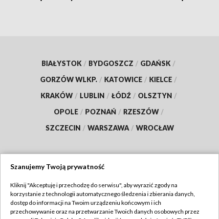
BIAŁYSTOK
/
BYDGOSZCZ
/
GDAŃSK
/
GORZÓW WLKP.
/
KATOWICE
/
KIELCE
/
KRAKÓW
/
LUBLIN
/
ŁÓDŹ
/
OLSZTYN
/
OPOLE
/
POZNAŃ
/
RZESZÓW
/
SZCZECIN
/
WARSZAWA
/
WROCŁAW
Szanujemy Twoją prywatność
Dołącz do nas:
Kliknij "Akceptuję i przechodzę do serwisu", aby wyrazić zgody na
korzystanie z technologii automatycznego śledzenia i zbierania danych,
TVP
dostęp do informacji na Twoim urządzeniu końcowym i ich
Abonament TVP
przechowywanie oraz na przetwarzanie Twoich danych osobowych przez
Regulamin TVP