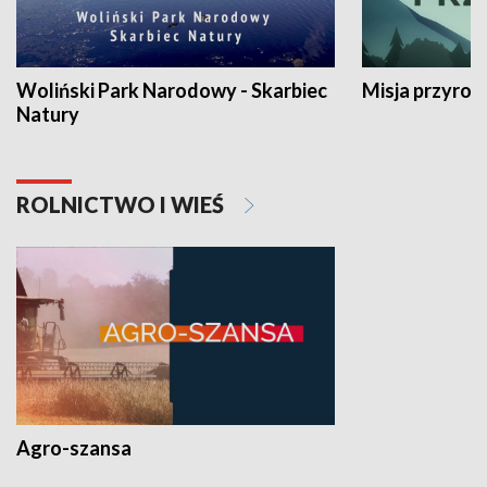
Woliński Park Narodowy - Skarbiec
Misja przyrod
Natury
ROLNICTWO I WIEŚ
Agro-szansa