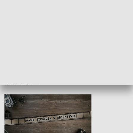
Z indeksem w ręku
Droga po suk
HISTORIA