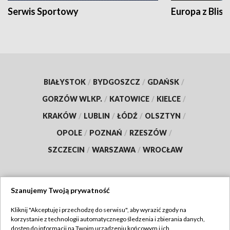
Serwis Sportowy
Europa z Blisk
BIAŁYSTOK
/
BYDGOSZCZ
/
GDAŃSK
/
GORZÓW WLKP.
/
KATOWICE
/
KIELCE
/
KRAKÓW
/
LUBLIN
/
ŁÓDŹ
/
OLSZTYN
/
OPOLE
/
POZNAŃ
/
RZESZÓW
/
SZCZECIN
/
WARSZAWA
/
WROCŁAW
Szanujemy Twoją prywatność
Dołącz do nas:
Kliknij "Akceptuję i przechodzę do serwisu", aby wyrazić zgody na
korzystanie z technologii automatycznego śledzenia i zbierania danych,
TVP
dostęp do informacji na Twoim urządzeniu końcowym i ich