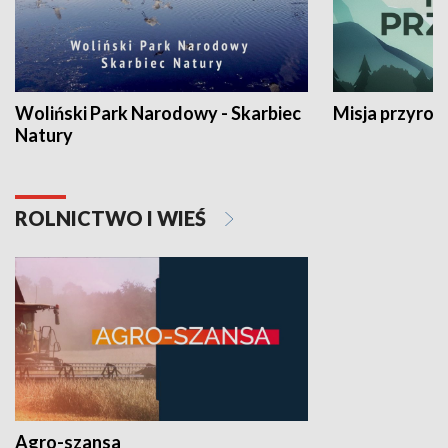
Woliński Park Narodowy - Skarbiec
Misja przyrod
Natury
ROLNICTWO I WIEŚ
Agro-szansa